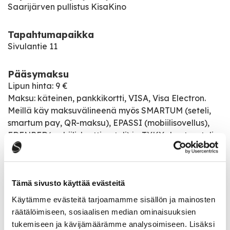
Saarijärven pullistus KisaKino
Tapahtumapaikka
Sivulantie 11
Pääsymaksu
Lipun hinta: 9 €
Maksu: käteinen, pankkikortti, VISA, Visa Electron.
Meillä käy maksuvälineenä myös SMARTUM (seteli,
smartum pay, QR-maksu), EPASSI (mobiilisovellus),
EDENRED(mobiili, kortti, seteli) ja TYKY- kuntoseteli.
PAM- jäsenet 1 vapaalippu syksyllä ja keväällä
(voimassa oleva jäsenkortti mukaan !)
Tämä sivusto käyttää evästeitä
Elokuvan näytökset
Käytämme evästeitä tarjoamamme sisällön ja mainosten
Ti 24.01.2023 18:00
räätälöimiseen, sosiaalisen median ominaisuuksien
La 28.01.2023 16:00
tukemiseen ja kävijämäärämme analysoimiseen. Lisäksi
Ti 31.01.2023 18:00