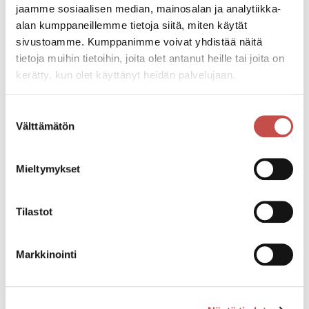
jaamme sosiaalisen median, mainosalan ja analytiikka-
Ikäraja: Sallittu
alan kumppaneillemme tietoja siitä, miten käytät
Elokuvan kesto: 01 h 23 min.
sivustoamme. Kumppanimme voivat yhdistää näitä
tietoja muihin tietoihin, joita olet antanut heille tai joita on
kerätty, kun olet käyttänyt heidän palvelujaan.
Katso kaikki tapahtumat
Suostumuksen
Välttämätön
valinta
Jaa tapahtuma:
Facebook
Mieltymykset
Twitter
Tilastot
Linkedin
URL
Markkinointi