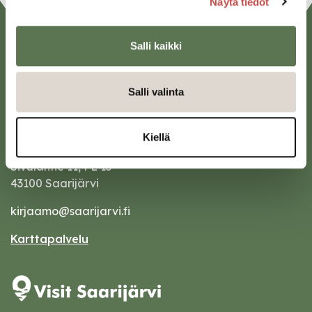
Näytä tiedot
Salli kaikki
Salli valinta
Kiellä
Saarijärven kaupunki
Sivulantie 11, PL 13
43100 Saarijärvi
kirjaamo@saarijarvi.fi
Karttapalvelu