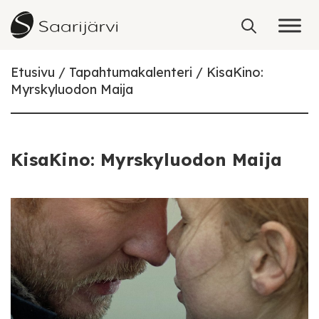
Skip to content
Etusivu
Tapahtumakalenteri
KisaKino:
Myrskyluodon Maija
KisaKino: Myrskyluodon Maija