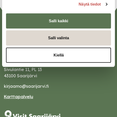
Näytä tiedot
Salli kaikki
Salli valinta
Kiellä
Saarijärven kaupunki
Sivulantie 11, PL 13
43100 Saarijärvi
kirjaamo@saarijarvi.fi
Karttapalvelu