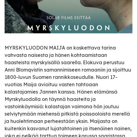
MYRSKYLUODON MAIJA on koskettava tarina
vahvasta naisesta ja hänen kohtaamistaan
haasteista myrskyisällä saarella. Elokuva perustuu
Anni Blomqvistin samannimiseen romaaniin ja sijoittuu
1800-luvun Suomen rannikkoseudulle. Nuori 17-
vuotias Maija avioituu vasten tahtoaan
kalastajamies Jannen kanssa. Hänen elämänsä
Myrskyluodolla on täynnä haasteita ja
vastoinkäymisiä: kalastajan vaimona hän joutuu
selviytymään miehensä pitkistä poissaoloista merellä
ja huolehtimaan perheestään yksin. Maijasta on
kuitenkin kasvanut lujatahtoinen ja itsenäinen nainen,
joka ei pelkää tarttua toimeen karussa saaristossa.