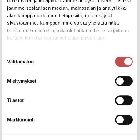
tukemiseen ja kävijämäärämme analysoimiseen. Lisäksi
jaamme sosiaalisen median, mainosalan ja analytiikka-
Pääsymaksu
alan kumppaneillemme tietoja siitä, miten käytät
11€.
sivustoamme. Kumppanimme voivat yhdistää näitä
tietoja muihin tietoihin, joita olet antanut heille tai joita on
kerätty, kun olet käyttänyt heidän palvelujaan.
Katso kaikki tapahtumat
Suostumuksen
Välttämätön
valinta
Jaa tapahtuma:
Mieltymykset
Facebook
Twitter
Tilastot
Linkedin
Markkinointi
URL