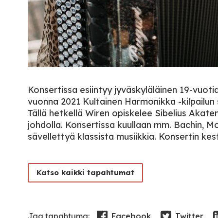
Konsertissa esiintyy jyväskyläläinen 19-vuot
vuonna 2021 Kultainen Harmonikka -kilpailun
Tällä hetkellä Wiren opiskelee Sibelius Akate
johdolla. Konsertissa kuullaan mm. Bachin, M
sävellettyä klassista musiikkia. Konsertin kes
Katso kaikki tapahtumat
Facebook
Twitter
Jaa tapahtuma: