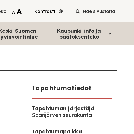
Tekstin suurentaminen
A
oko
Kontrasti
Hae sivustolta
Tekstin pienentäminen
A
Keski-Suomen
Kaupunki-info ja
yvinvointialue
päätöksenteko
Tapahtumatiedot
Tapahtuman järjestäjä
Saarijärven seurakunta
Tapahtumapaikka