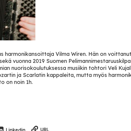
ias harmonikansoittaja Vilma Wiren. Hän on voittanu
 sekä vuonna 2019 Suomen Pelimannimestaruuskilpai
mian nuorisokoulutuksessa musiikin tohtori Veli Kuja
ozartin ja Scarlatin kappaleita, mutta myös harmonik
to on noin 1h.
URL
Linkedin