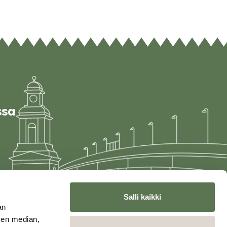
ssa
Salli kaikki
an
sen median,