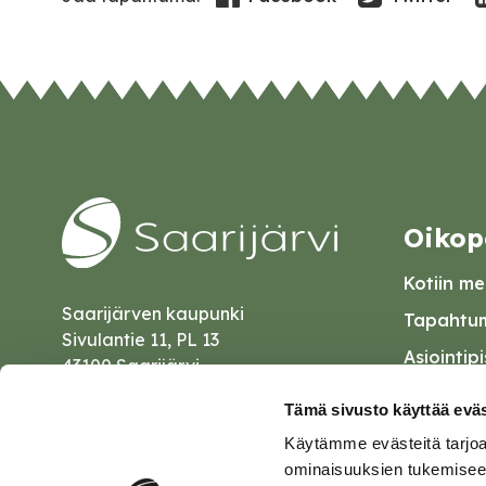
Oikop
Kotiin mei
Saarijärven kaupunki
Tapahtum
Sivulantie 11, PL 13
Asiointip
43100 Saarijärvi
Esityslist
kirjaamo@saarijarvi.fi
Tämä sivusto käyttää eväs
Kuulutuk
Käytämme evästeitä tarjoa
Karttapalvelu
Palautel
ominaisuuksien tukemisee