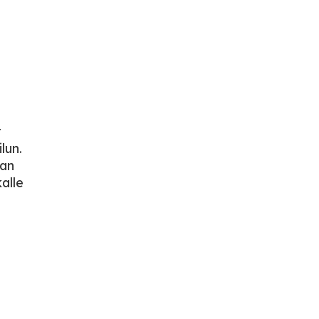
t
lun.
lan
alle