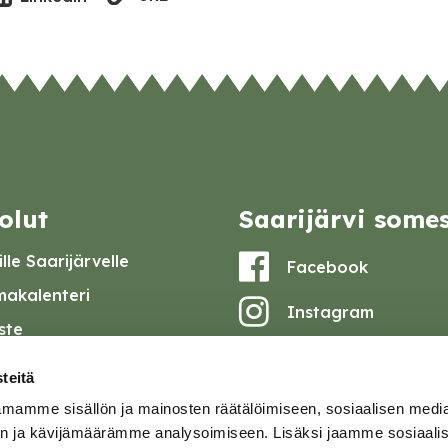
olut
Saarijärvi some
lle Saarijärvelle
Facebook
akalenteri
Instagram
iste
Youtube
at ja pöytäkirjat
teitä
set
mamme sisällön ja mainosten räätälöimiseen, sosiaalisen medi
omake
n ja kävijämäärämme analysoimiseen. Lisäksi jaamme sosiaali