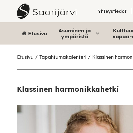
Skip to content
Yhteystiedot
Asuminen ja
Kulttuur
Etusivu
ympäristö
vapaa-
Etusivu
Tapahtumakalenteri
Klassinen harmon
Klassinen harmonikkahetki