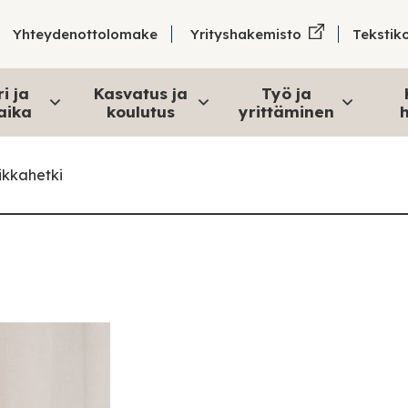
Tekstik
Yhteydenottolomake
Yrityshakemisto
i ja
Kasvatus ja
Työ ja
aika
koulutus
yrittäminen
h
ikkahetki