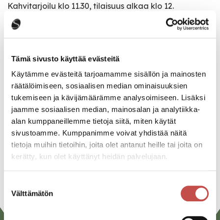
Kahvitarjoilu klo 11.30, tilaisuus alkaa klo 12.
Katso kaikki tapahtumat
Tämä sivusto käyttää evästeitä
Käytämme evästeitä tarjoamamme sisällön ja mainosten
Jaa tapahtuma:
räätälöimiseen, sosiaalisen median ominaisuuksien
tukemiseen ja kävijämäärämme analysoimiseen. Lisäksi
Facebook
jaamme sosiaalisen median, mainosalan ja analytiikka-
alan kumppaneillemme tietoja siitä, miten käytät
Twitter
sivustoamme. Kumppanimme voivat yhdistää näitä
Linkedin
tietoja muihin tietoihin, joita olet antanut heille tai joita on
kerätty, kun olet käyttänyt heidän palvelujaan.
URL
Suostumuksen
Välttämätön
valinta