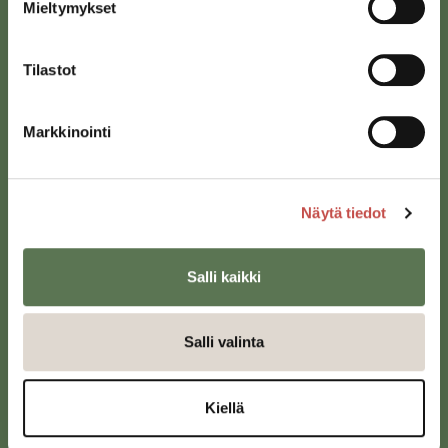
Mieltymykset
Tilastot
Markkinointi
Saarijärven kaupunki
Sivulantie 11, PL 13
Näytä tiedot
43100 Saarijärvi
kirjaamo@saarijarvi.fi
Salli kaikki
Karttapalvelu
Salli valinta
Kiellä