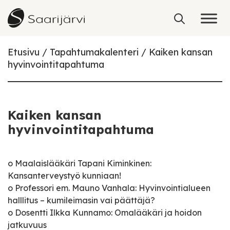
Skip to content
Etusivu
Tapahtumakalenteri
Kaiken kansan
hyvinvointitapahtuma
Kaiken kansan
hyvinvointitapahtuma
o Maalaislääkäri Tapani Kiminkinen:
Kansanterveystyö kunniaan!
o Professori em. Mauno Vanhala: Hyvinvointialueen
halllitus – kumileimasin vai päättäjä?
o Dosentti Ilkka Kunnamo: Omalääkäri ja hoidon
jatkuvuus