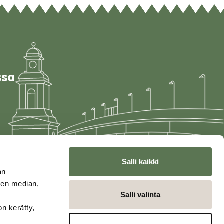
ssa
Salli kaikki
an
sen median,
Salli valinta
on kerätty,