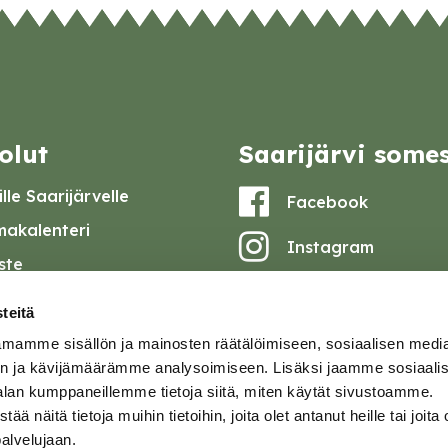
olut
Saarijärvi some
lle Saarijärvelle
Facebook
akalenteri
Instagram
iste
Youtube
at ja pöytäkirjat
teitä
set
mamme sisällön ja mainosten räätälöimiseen, sosiaalisen medi
omake
n ja kävijämäärämme analysoimiseen. Lisäksi jaamme sosiaali
alan kumppaneillemme tietoja siitä, miten käytät sivustoamme.
tavuusseloste
näitä tietoja muihin tietoihin, joita olet antanut heille tai joita 
palvelujaan.
ja