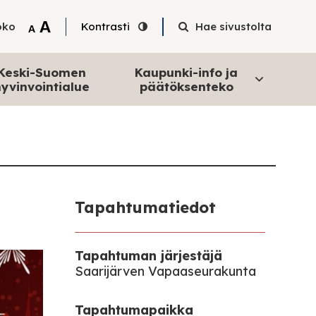
Tekstin suurentaminen
A
oko
Kontrasti
Hae sivustolta
Tekstin pienentäminen
A
Keski-Suomen
Kaupunki-info ja
yvinvointialue
päätöksenteko
Tapahtumatiedot
Tapahtuman järjestäjä
Saarijärven Vapaaseurakunta
Tapahtumapaikka