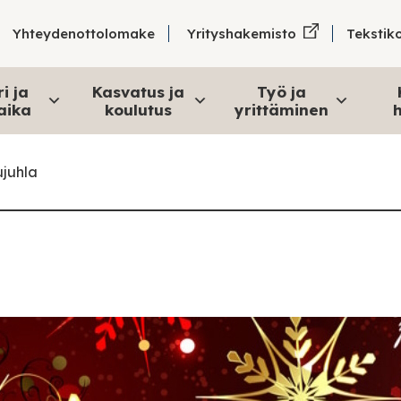
Tekstik
Yhteydenottolomake
Yrityshakemisto
i ja
Kasvatus ja
Työ ja
aika
koulutus
yrittäminen
h
ujuhla