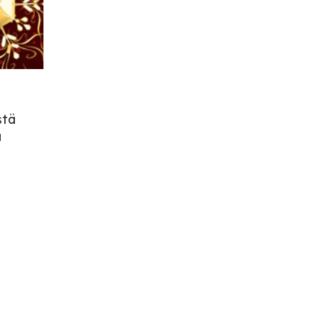
stä
ä