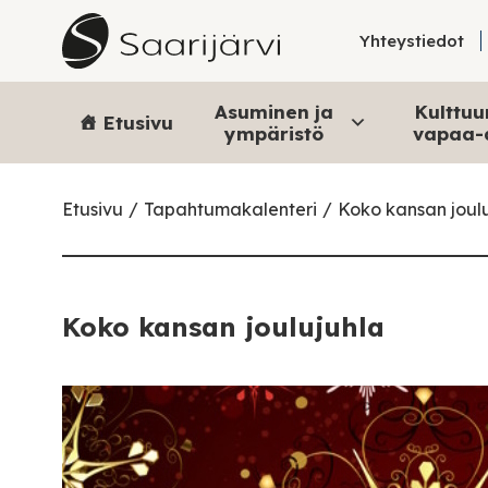
Skip to content
Yhteystiedot
Asuminen ja
Kulttuur
Etusivu
ympäristö
vapaa-
Etusivu
Tapahtumakalenteri
Koko kansan joul
Koko kansan joulujuhla