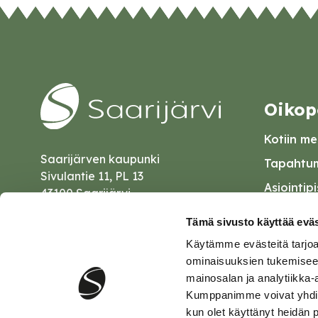
Oikop
Kotiin mei
Saarijärven kaupunki
Tapahtum
Sivulantie 11, PL 13
Asiointip
43100 Saarijärvi
Esityslist
kirjaamo@saarijarvi.fi
Tämä sivusto käyttää eväs
Kuulutuk
Käytämme evästeitä tarjoa
Karttapalvelu
Palautel
ominaisuuksien tukemisee
mainosalan ja analytiikka-
Saavutet
Kumppanimme voivat yhdistää 
kun olet käyttänyt heidän 
Tietosuo