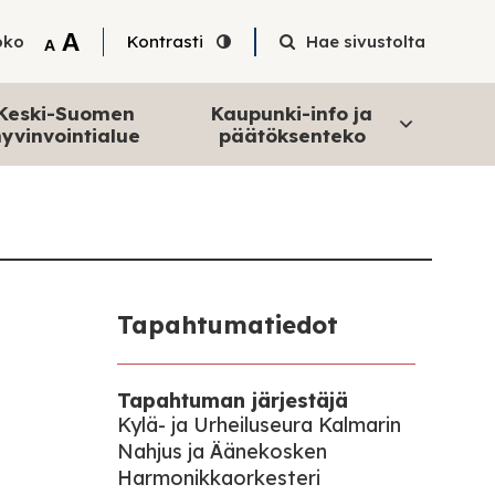
Tekstin suurentaminen
A
oko
Kontrasti
Hae sivustolta
Tekstin pienentäminen
A
Keski-Suomen
Kaupunki-info ja
yvinvointialue
päätöksenteko
Tapahtumatiedot
Tapahtuman järjestäjä
Kylä- ja Urheiluseura Kalmarin
Nahjus ja Äänekosken
Harmonikkaorkesteri