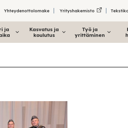
Tekstik
Yhteydenottolomake
Yrityshakemisto
i ja
Kasvatus ja
Työ ja
aika
koulutus
yrittäminen
h