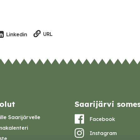
URL
Linkedin
olut
Saarijärvi some
lle Saarijärvelle
Facebook
akalenteri
Instagram
iste