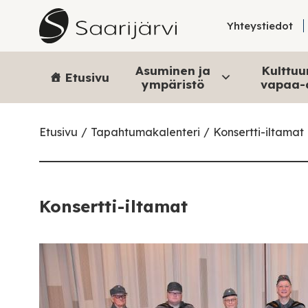
Skip to content
Yhteystiedot
Asuminen ja
Kulttuur
Etusivu
ympäristö
vapaa-
Etusivu
Tapahtumakalenteri
Konsertti-iltamat
Konsertti-iltamat