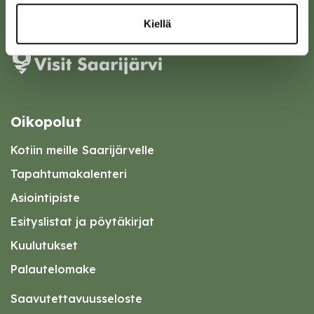
Karttapalvelu
Kiellä
Oikopolut
Kotiin meille Saarijärvelle
Tapahtumakalenteri
Asiointipiste
Esityslistat ja pöytäkirjat
Kuulutukset
Palautelomake
Saavutettavuusseloste