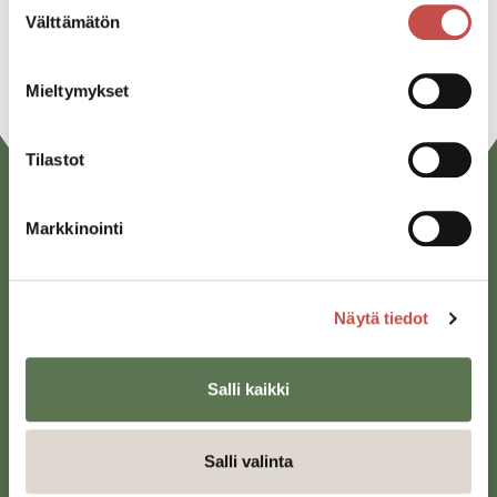
Välttämätön
valinta
URL
Mieltymykset
Tilastot
Markkinointi
Näytä tiedot
Saarijärven kaupunki
Salli kaikki
Sivulantie 11, PL 13
43100 Saarijärvi
Salli valinta
kirjaamo@saarijarvi.fi