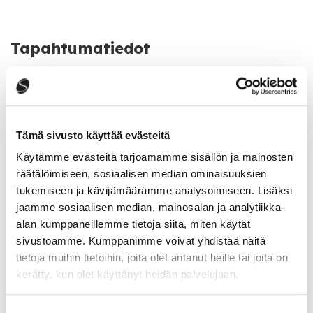
Tapahtumatiedot
Tapahtuman järjestäjä
Saarijärven seurakunta
Tämä sivusto käyttää evästeitä
Käytämme evästeitä tarjoamamme sisällön ja mainosten
Katso kaikki tapahtumat
räätälöimiseen, sosiaalisen median ominaisuuksien
tukemiseen ja kävijämäärämme analysoimiseen. Lisäksi
jaamme sosiaalisen median, mainosalan ja analytiikka-
Jaa tapahtuma:
alan kumppaneillemme tietoja siitä, miten käytät
sivustoamme. Kumppanimme voivat yhdistää näitä
Facebook
tietoja muihin tietoihin, joita olet antanut heille tai joita on
kerätty, kun olet käyttänyt heidän palvelujaan.
Twitter
Linkedin
Suostumuksen