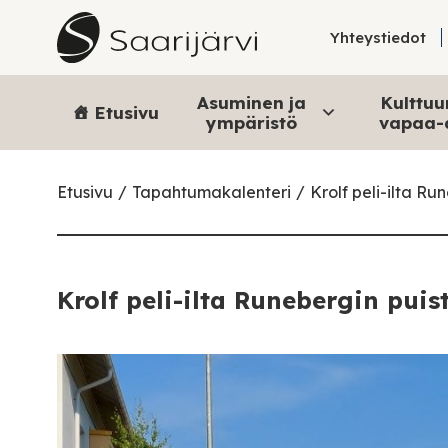
Skip to content
Yhteystiedot
Asuminen ja
Kulttuur
Etusivu
ympäristö
vapaa-
Etusivu
Tapahtumakalenteri
Krolf peli-ilta Ru
Krolf peli-ilta Runebergin puis