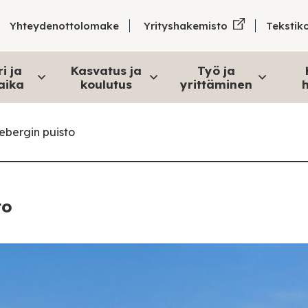
Tekstik
Yhteydenottolomake
Yrityshakemisto
i ja
Kasvatus ja
Työ ja
aika
koulutus
yrittäminen
h
nebergin puisto
to