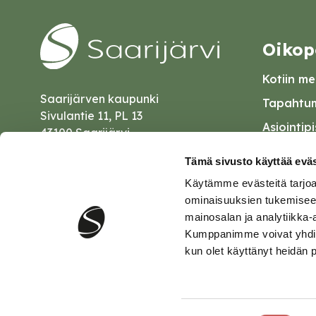
Oikop
Kotiin mei
Saarijärven kaupunki
Tapahtum
Sivulantie 11, PL 13
Asiointip
43100 Saarijärvi
Esityslist
kirjaamo@saarijarvi.fi
Tämä sivusto käyttää eväs
Kuulutuk
Käytämme evästeitä tarjoa
Karttapalvelu
Palautel
ominaisuuksien tukemisee
mainosalan ja analytiikka-
Saavutet
Kumppanimme voivat yhdistää 
kun olet käyttänyt heidän 
Tietosuo