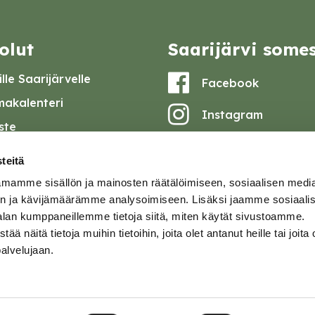
olut
Saarijärvi some
lle Saarijärvelle
Facebook
akalenteri
Instagram
iste
Youtube
at ja pöytäkirjat
teitä
set
mamme sisällön ja mainosten räätälöimiseen, sosiaalisen medi
omake
n ja kävijämäärämme analysoimiseen. Lisäksi jaamme sosiaali
alan kumppaneillemme tietoja siitä, miten käytät sivustoamme.
tavuusseloste
näitä tietoja muihin tietoihin, joita olet antanut heille tai joita 
palvelujaan.
ja