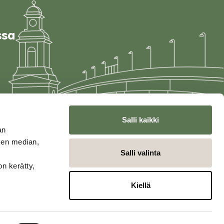
ssa
Salli kaikki
an
sen median,
Salli valinta
on kerätty,
Kiellä