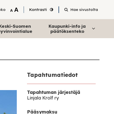
Tekstin suurentaminen
A
oko
Kontrasti
Hae sivustolta
Tekstin pienentäminen
A
Keski-Suomen
Kaupunki-info ja
yvinvointialue
päätöksenteko
Tapahtumatiedot
Tapahtuman järjestäjä
Linjala Krolf ry
Pääsymaksu