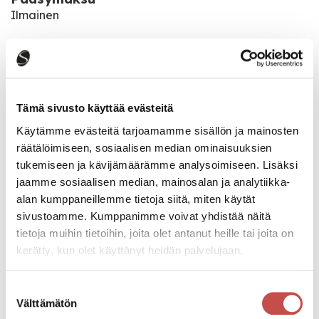
Ilmainen
18.6.-27.8.2025 keskiviikkoisin klo 18.00
Katso kaikki tapahtumat
Tämä sivusto käyttää evästeitä
Käytämme evästeitä tarjoamamme sisällön ja mainosten
räätälöimiseen, sosiaalisen median ominaisuuksien
tukemiseen ja kävijämäärämme analysoimiseen. Lisäksi
Jaa tapahtuma:
jaamme sosiaalisen median, mainosalan ja analytiikka-
Facebook
alan kumppaneillemme tietoja siitä, miten käytät
sivustoamme. Kumppanimme voivat yhdistää näitä
Twitter
tietoja muihin tietoihin, joita olet antanut heille tai joita on
kerätty, kun olet käyttänyt heidän palvelujaan.
Linkedin
URL
Suostumuksen
Välttämätön
valinta