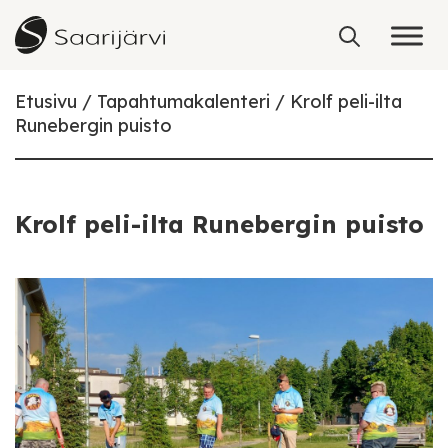
Skip to content
Etusivu
Tapahtumakalenteri
Krolf peli-ilta
Runebergin puisto
Krolf peli-ilta Runebergin puisto