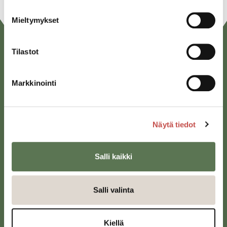
Mieltymykset
Tilastot
Markkinointi
Näytä tiedot
Saarijärven kaupunki
Sivulantie 11, PL 13
43100 Saarijärvi
Salli kaikki
kirjaamo@saarijarvi.fi
Salli valinta
Karttapalvelu
Kiellä