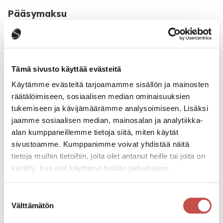
Pääsymaksu
Ilmainen
Katso kaikki tapahtumat
Tämä sivusto käyttää evästeitä
Käytämme evästeitä tarjoamamme sisällön ja mainosten
räätälöimiseen, sosiaalisen median ominaisuuksien
Jaa tapahtuma:
tukemiseen ja kävijämäärämme analysoimiseen. Lisäksi
jaamme sosiaalisen median, mainosalan ja analytiikka-
Facebook
alan kumppaneillemme tietoja siitä, miten käytät
Twitter
sivustoamme. Kumppanimme voivat yhdistää näitä
tietoja muihin tietoihin, joita olet antanut heille tai joita on
Linkedin
kerätty, kun olet käyttänyt heidän palvelujaan.
URL
Suostumuksen
Välttämätön
valinta