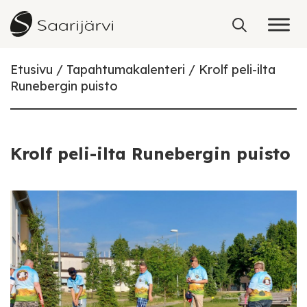
Skip to content
Etusivu
Tapahtumakalenteri
Krolf peli-ilta
Runebergin puisto
Krolf peli-ilta Runebergin puisto