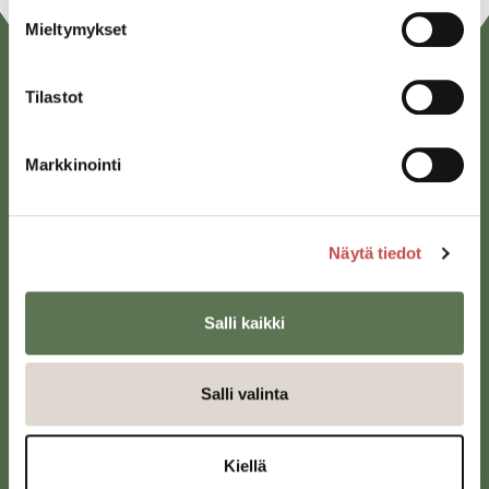
Mieltymykset
Tilastot
Markkinointi
Saarijärven kaupunki
Näytä tiedot
Sivulantie 11, PL 13
43100 Saarijärvi
Salli kaikki
kirjaamo@saarijarvi.fi
Karttapalvelu
Salli valinta
Kiellä