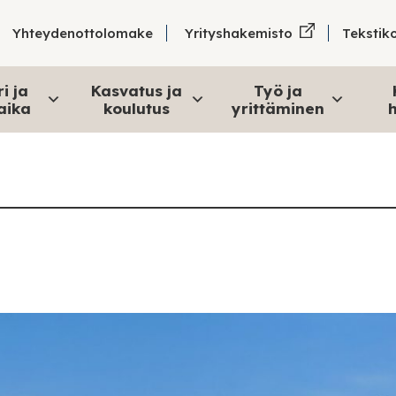
Tekstik
Yhteydenottolomake
Yrityshakemisto
i ja
Kasvatus ja
Työ ja
aika
koulutus
yrittäminen
h