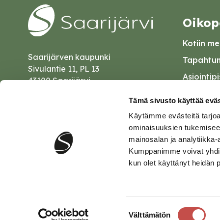
Oikop
Kotiin mei
Saarijärven kaupunki
Tapahtum
Sivulantie 11, PL 13
Asiointip
43100 Saarijärvi
Esityslist
kirjaamo@saarijarvi.fi
Tämä sivusto käyttää eväs
Kuulutuk
Käytämme evästeitä tarjoa
Karttapalvelu
Palautel
ominaisuuksien tukemisee
mainosalan ja analytiikka-
Saavutet
Kumppanimme voivat yhdistää 
kun olet käyttänyt heidän 
Tietosuo
Suostumuksen
Välttämätön