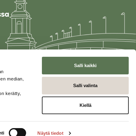
ssa
Salli kaikki
an
sen median,
Salli valinta
on kerätty,
Kiellä
ti
Näytä tiedot