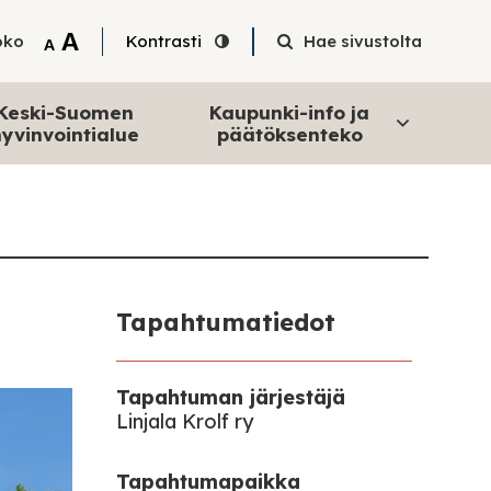
Tekstin suurentaminen
A
oko
Kontrasti
Hae sivustolta
Tekstin pienentäminen
A
Keski-Suomen
Kaupunki-info ja
yvinvointialue
päätöksenteko
Tapahtumatiedot
Tapahtuman järjestäjä
Linjala Krolf ry
Tapahtumapaikka