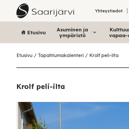
Skip to content
Yhteystiedot
Asuminen ja
Kulttuur
Etusivu
ympäristö
vapaa-
Etusivu
Tapahtumakalenteri
Krolf peli-ilta
Krolf peli-ilta