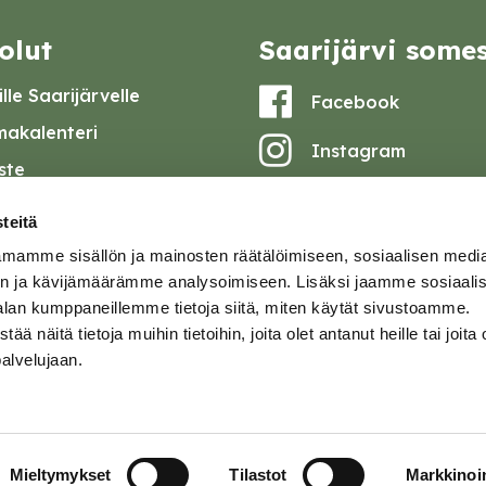
olut
Saarijärvi some
lle Saarijärvelle
Facebook
akalenteri
Instagram
iste
Youtube
at ja pöytäkirjat
teitä
set
mamme sisällön ja mainosten räätälöimiseen, sosiaalisen medi
omake
n ja kävijämäärämme analysoimiseen. Lisäksi jaamme sosiaali
alan kumppaneillemme tietoja siitä, miten käytät sivustoamme.
tavuusseloste
näitä tietoja muihin tietoihin, joita olet antanut heille tai joita 
palvelujaan.
ja
Mieltymykset
Tilastot
Markkinoin