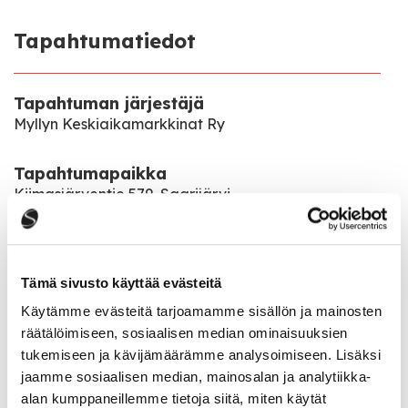
Tapahtumatiedot
Tapahtuman järjestäjä
Myllyn Keskiaikamarkkinat Ry
Tapahtumapaikka
Kiimasjärventie 579, Saarijärvi
Pääsymaksu
65€
Tämä sivusto käyttää evästeitä
Käytämme evästeitä tarjoamamme sisällön ja mainosten
Leiri on lauantaina 8.6.2024.
räätälöimiseen, sosiaalisen median ominaisuuksien
Seikkailu alkaa lauantaina klo 12:00 ja loppuu illalla
tukemiseen ja kävijämäärämme analysoimiseen. Lisäksi
klo 20.
jaamme sosiaalisen median, mainosalan ja analytiikka-
alan kumppaneillemme tietoja siitä, miten käytät