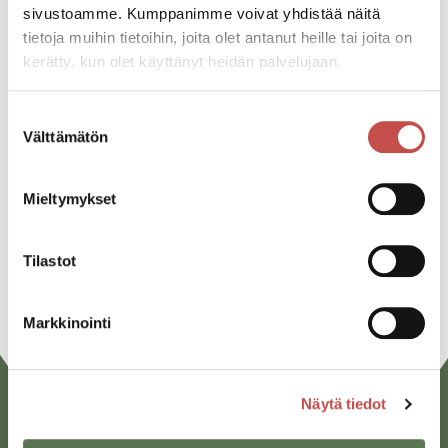
sivustoamme. Kumppanimme voivat yhdistää näitä
Katso kaikki tapahtumat
tietoja muihin tietoihin, joita olet antanut heille tai joita on
kerätty, kun olet käyttänyt heidän palvelujaan.
Jaa tapahtuma:
Suostumuksen
Välttämätön
valinta
Facebook
Twitter
Mieltymykset
Linkedin
Tilastot
URL
Markkinointi
Näytä tiedot