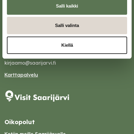
Salli kaikki
Salli valinta
Saarijärven kaupunki
Sivulantie 11, PL 13
Kiellä
43100 Saarijärvi
kirjaamo@saarijarvi.fi
Karttapalvelu
Oikopolut