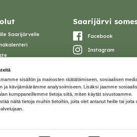
olut
Saarijärvi some
lle Saarijärvelle
Facebook
akalenteri
Instagram
iste
Youtube
at ja pöytäkirjat
teitä
set
mamme sisällön ja mainosten räätälöimiseen, sosiaalisen medi
omake
n ja kävijämäärämme analysoimiseen. Lisäksi jaamme sosiaali
alan kumppaneillemme tietoja siitä, miten käytät sivustoamme.
tavuusseloste
näitä tietoja muihin tietoihin, joita olet antanut heille tai joita 
palvelujaan.
ja