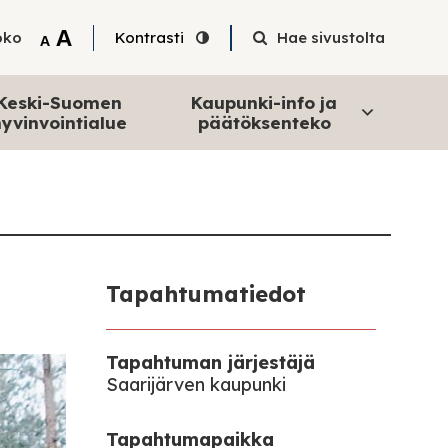
Tekstin suurentaminen
A
oko
Kontrasti
Hae sivustolta
Tekstin pienentäminen
A
Keski-Suomen
Kaupunki-info ja
yvinvointialue
päätöksenteko
Tapahtumatiedot
Tapahtuman järjestäjä
Saarijärven kaupunki
Tapahtumapaikka