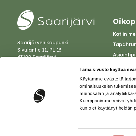
Oikop
Kotiin mei
Saarijärven kaupunki
Tapahtum
Sivulantie 11, PL 13
Asiointip
43100 Saarijärvi
Esityslist
kirjaamo@saarijarvi.fi
Tämä sivusto käyttää eväs
Kuulutuk
Käytämme evästeitä tarjoa
Karttapalvelu
Palautel
ominaisuuksien tukemisee
mainosalan ja analytiikka-
Saavutet
Kumppanimme voivat yhdistää 
kun olet käyttänyt heidän 
Tietosuo