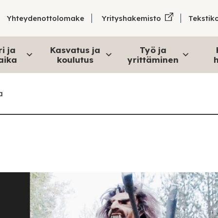
Tekstik
Yhteydenottolomake
Yrityshakemisto
i ja
Kasvatus ja
Työ ja
aika
koulutus
yrittäminen
h
a