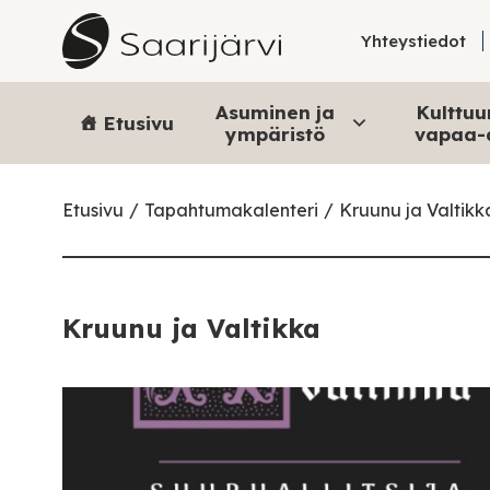
Skip to content
Yhteystiedot
Asuminen ja
Kulttuur
Etusivu
ympäristö
vapaa-
Etusivu
Tapahtumakalenteri
Kruunu ja Valtikk
Kruunu ja Valtikka