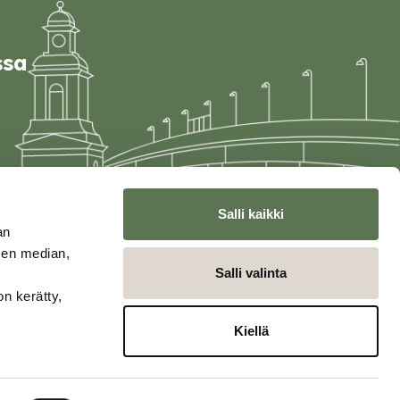
ssa
Salli kaikki
an
sen median,
Salli valinta
on kerätty,
Kiellä