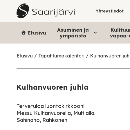
Skip to content
Yhteystiedot
Asuminen ja
Kulttuur
Etusivu
ympäristö
vapaa-
Etusivu
Tapahtumakalenteri
Kulhanvuoren juh
Kulhanvuoren juhla
Tervetuloa luontokirkkoon!
Messu Kulhanvuorella, Multialla.
Sahinaho, Rahkonen