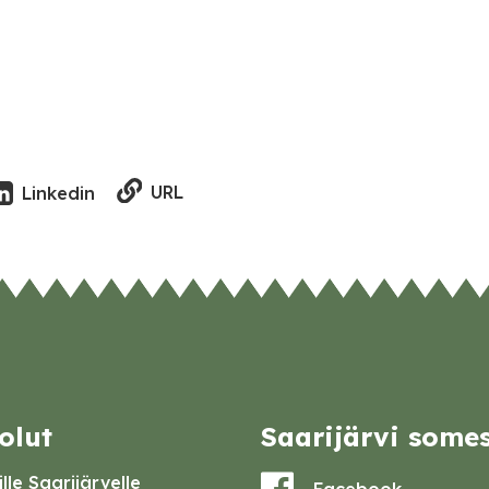
URL
Linkedin
olut
Saarijärvi some
lle Saarijärvelle
Facebook