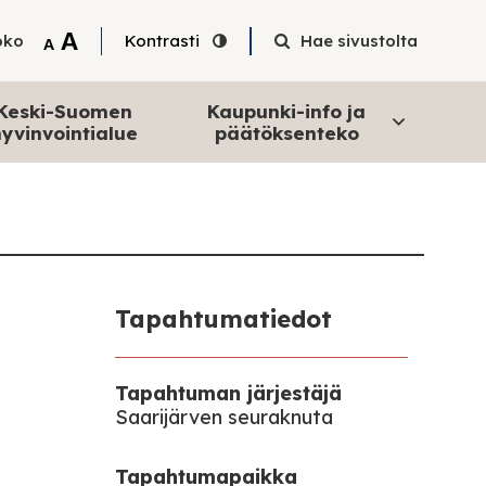
Tekstin suurentaminen
A
oko
Kontrasti
Hae sivustolta
Tekstin pienentäminen
A
Keski-Suomen
Kaupunki-info ja
yvinvointialue
päätöksenteko
Tapahtumatiedot
Tapahtuman järjestäjä
Saarijärven seuraknuta
Tapahtumapaikka