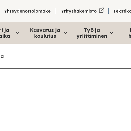
Tekstik
Yhteydenottolomake
Yrityshakemisto
i ja
Kasvatus ja
Työ ja
aika
koulutus
yrittäminen
h
la