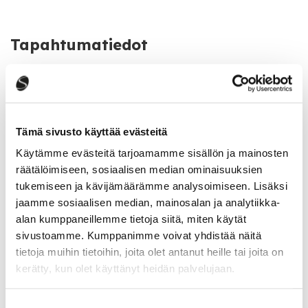
Tapahtumatiedot
Tapahtumapaikka
Lukiontie 3, Saarijärvi
Tämä sivusto käyttää evästeitä
Käytämme evästeitä tarjoamamme sisällön ja mainosten
Katso kaikki tapahtumat
räätälöimiseen, sosiaalisen median ominaisuuksien
tukemiseen ja kävijämäärämme analysoimiseen. Lisäksi
jaamme sosiaalisen median, mainosalan ja analytiikka-
Jaa tapahtuma:
alan kumppaneillemme tietoja siitä, miten käytät
sivustoamme. Kumppanimme voivat yhdistää näitä
Facebook
tietoja muihin tietoihin, joita olet antanut heille tai joita on
kerätty, kun olet käyttänyt heidän palvelujaan.
Twitter
Linkedin
Suostumuksen