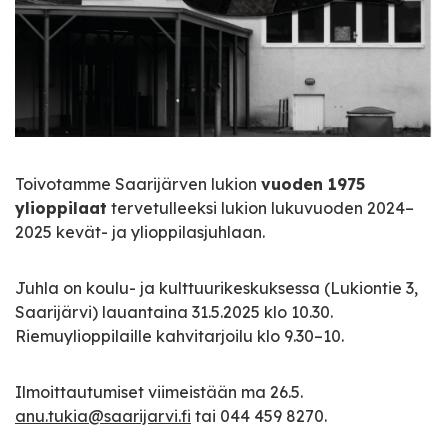
Toivotamme Saarijärven lukion
vuoden 1975
ylioppilaat
tervetulleeksi lukion lukuvuoden 2024–
2025 kevät- ja ylioppilasjuhlaan.
Juhla on koulu- ja kulttuurikeskuksessa (Lukiontie 3,
Saarijärvi) lauantaina 31.5.2025 klo 10.30.
Riemuylioppilaille kahvitarjoilu klo 9.30–10.
Ilmoittautumiset viimeistään ma 26.5.
anu.tukia@saarijarvi.fi
tai 044 459 8270.