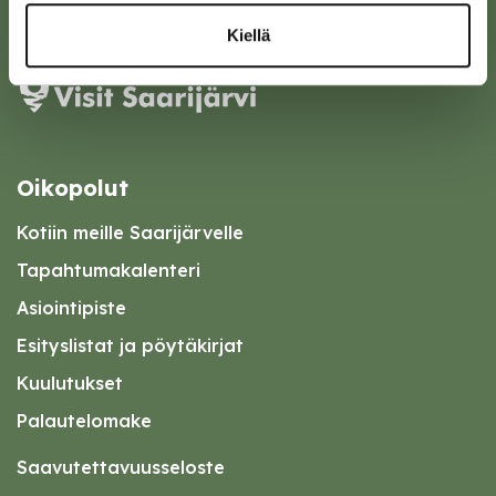
Karttapalvelu
Kiellä
Oikopolut
Kotiin meille Saarijärvelle
Tapahtumakalenteri
Asiointipiste
Esityslistat ja pöytäkirjat
Kuulutukset
Palautelomake
Saavutettavuusseloste