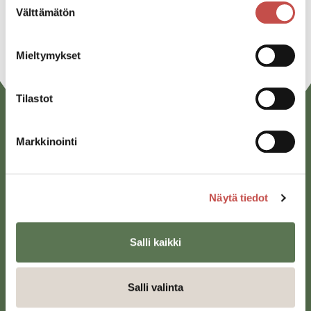
Välttämätön
valinta
URL
Mieltymykset
Tilastot
Markkinointi
Näytä tiedot
Saarijärven kaupunki
Salli kaikki
Sivulantie 11, PL 13
43100 Saarijärvi
Salli valinta
kirjaamo@saarijarvi.fi