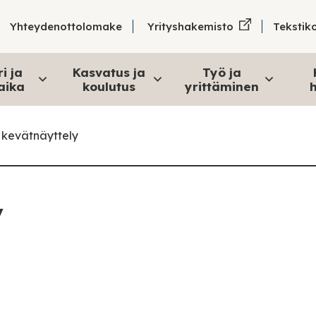
Tekstik
Yhteydenottolomake
Yrityshakemisto
i ja
Kasvatus ja
Työ ja
aika
koulutus
yrittäminen
h
kevätnäyttely
y