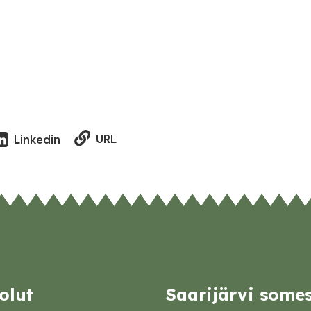
URL
Linkedin
olut
Saarijärvi some