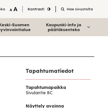
Tekstin suurentaminen
A
oko
Kontrasti
Hae sivustolta
Tekstin pienentäminen
A
Keski-Suomen
Kaupunki-info ja
yvinvointialue
päätöksenteko
Tapahtumatiedot
Tapahtumapaikka
Sivulantie 8C
Näyttely avoinna