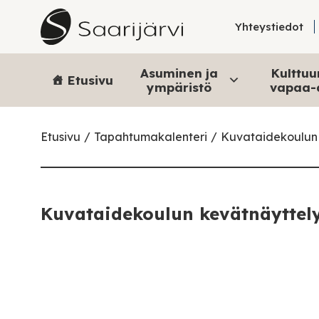
Skip to content
Yhteystiedot
Asuminen ja
Kulttuur
Etusivu
ympäristö
vapaa-
Etusivu
Tapahtumakalenteri
Kuvataidekoulun 
Kuvataidekoulun kevätnäyttel