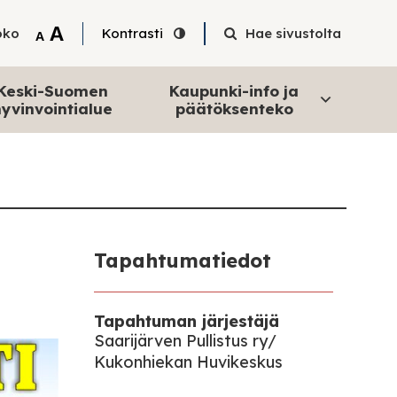
Tekstin suurentaminen
A
oko
Kontrasti
Hae sivustolta
Tekstin pienentäminen
A
Keski-Suomen
Kaupunki-info ja
yvinvointialue
päätöksenteko
Tapahtumatiedot
Tapahtuman järjestäjä
Saarijärven Pullistus ry/
Kukonhiekan Huvikeskus