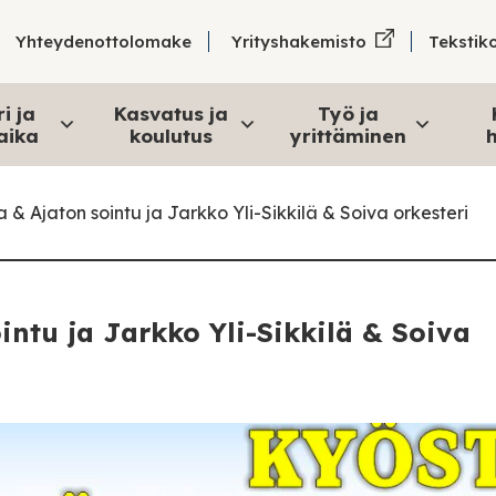
Tekstik
Yhteydenottolomake
Yrityshakemisto
i ja
Kasvatus ja
Työ ja
aika
koulutus
yrittäminen
h
 & Ajaton sointu ja Jarkko Yli-Sikkilä & Soiva orkesteri
intu ja Jarkko Yli-Sikkilä & Soiva