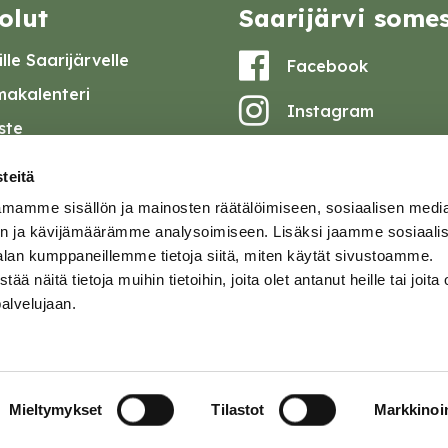
olut
Saarijärvi some
lle Saarijärvelle
Facebook
akalenteri
Instagram
iste
Youtube
at ja pöytäkirjat
teitä
set
mamme sisällön ja mainosten räätälöimiseen, sosiaalisen medi
omake
n ja kävijämäärämme analysoimiseen. Lisäksi jaamme sosiaali
alan kumppaneillemme tietoja siitä, miten käytät sivustoamme.
tavuusseloste
näitä tietoja muihin tietoihin, joita olet antanut heille tai joita 
palvelujaan.
ja
Mieltymykset
Tilastot
Markkinoin