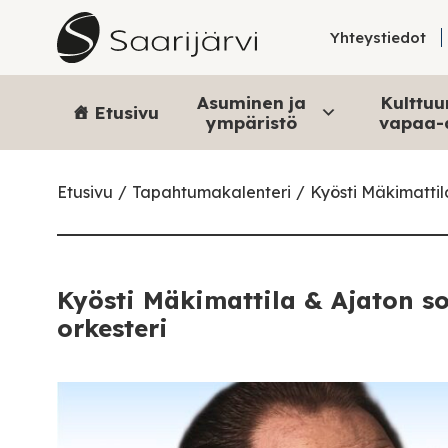
Skip to content
Yhteystiedot
Asuminen ja
Kulttuur
Etusivu
ympäristö
vapaa-
Etusivu
Tapahtumakalenteri
Kyösti Mäkimattila
Kyösti Mäkimattila & Ajaton so
orkesteri