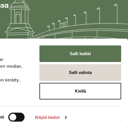
ssa
Salli kaikki
an
sen median,
Salli valinta
on kerätty,
Kiellä
ti
Näytä tiedot