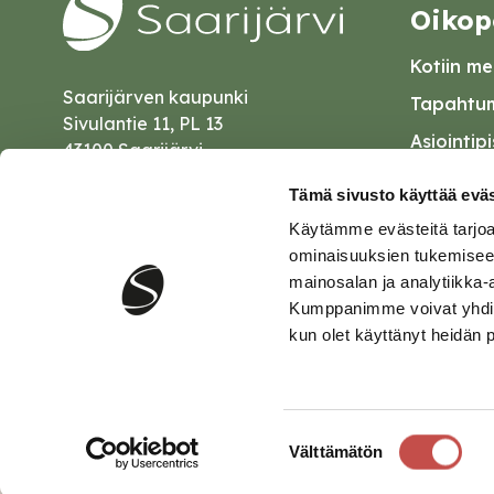
Oikop
Kotiin mei
Saarijärven kaupunki
Tapahtum
Sivulantie 11, PL 13
Asiointip
43100 Saarijärvi
Esityslist
kirjaamo@saarijarvi.fi
Tämä sivusto käyttää eväs
Kuulutuk
Käytämme evästeitä tarjoa
Karttapalvelu
Palautel
ominaisuuksien tukemisee
mainosalan ja analytiikka-
Saavutet
Kumppanimme voivat yhdistää 
kun olet käyttänyt heidän 
Tietosuo
Suostumuksen
Välttämätön
valinta