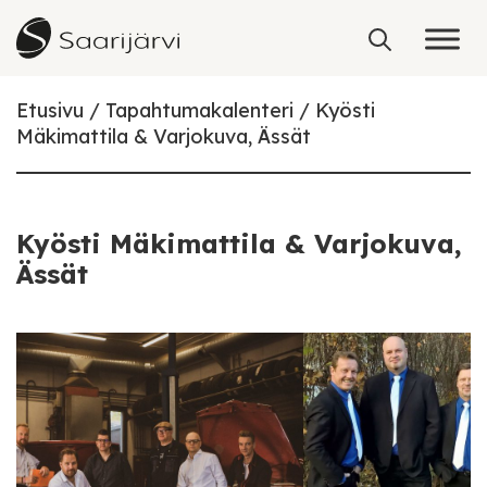
Skip to content
Etusivu
Tapahtumakalenteri
Kyösti
Mäkimattila & Varjokuva, Ässät
Kyösti Mäkimattila & Varjokuva,
Ässät