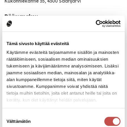
Kukonhiekantie 35, 4300 Saarijärvi
Pääsymaksu
20€
Katso kaikki tapahtumat
Tämä sivusto käyttää evästeitä
Käytämme evästeitä tarjoamamme sisällön ja mainosten
räätälöimiseen, sosiaalisen median ominaisuuksien
tukemiseen ja kävijämäärämme analysoimiseen. Lisäksi
Jaa tapahtuma:
jaamme sosiaalisen median, mainosalan ja analytiikka-
Facebook
alan kumppaneillemme tietoja siitä, miten käytät
sivustoamme. Kumppanimme voivat yhdistää näitä
Twitter
tietoja muihin tietoihin, joita olet antanut heille tai joita on
kerätty, kun olet käyttänyt heidän palvelujaan.
Linkedin
URL
Suostumuksen
Välttämätön
valinta