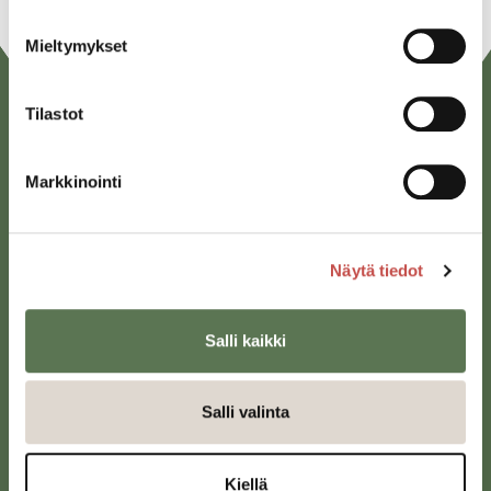
Mieltymykset
Tilastot
Markkinointi
Näytä tiedot
Saarijärven kaupunki
Sivulantie 11, PL 13
43100 Saarijärvi
Salli kaikki
kirjaamo@saarijarvi.fi
Salli valinta
Karttapalvelu
Kiellä