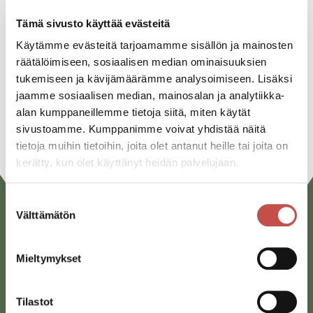
Jaa tapahtuma:
Tämä sivusto käyttää evästeitä
Facebook
Käytämme evästeitä tarjoamamme sisällön ja mainosten
Twitter
räätälöimiseen, sosiaalisen median ominaisuuksien
tukemiseen ja kävijämäärämme analysoimiseen. Lisäksi
Linkedin
jaamme sosiaalisen median, mainosalan ja analytiikka-
URL
alan kumppaneillemme tietoja siitä, miten käytät
sivustoamme. Kumppanimme voivat yhdistää näitä
tietoja muihin tietoihin, joita olet antanut heille tai joita on
kerätty, kun olet käyttänyt heidän palvelujaan.
Suostumuksen
Välttämätön
valinta
Mieltymykset
Tilastot