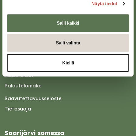
Näytä tiedot
Oikopolut
Salli kaikki
Kotiin meille Saarijärvelle
Salli valinta
Tapahtumakalenteri
Asiointipiste
Kiellä
Esityslistat ja pöytäkirjat
Kuulutukset
Palautelomake
Saavutettavuusseloste
Tietosuoja
Saarijärvi somessa