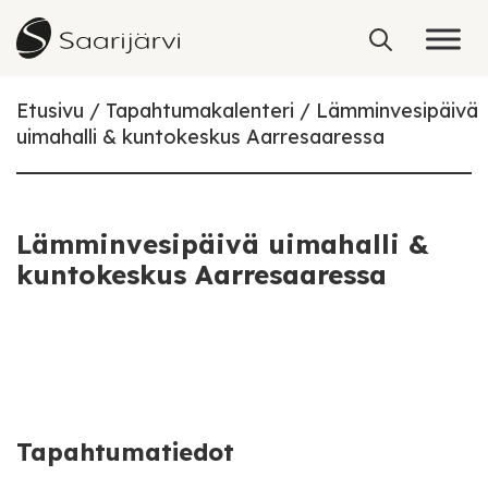
Skip to content
Etusivu
Tapahtumakalenteri
Lämminvesipäivä
uimahalli & kuntokeskus Aarresaaressa
Lämminvesipäivä uimahalli &
kuntokeskus Aarresaaressa
Tapahtumatiedot