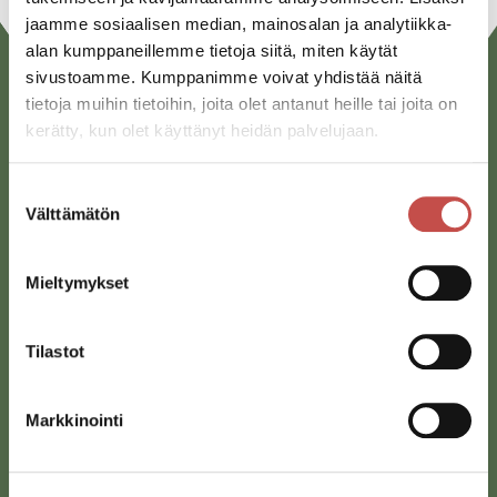
jaamme sosiaalisen median, mainosalan ja analytiikka-
alan kumppaneillemme tietoja siitä, miten käytät
sivustoamme. Kumppanimme voivat yhdistää näitä
tietoja muihin tietoihin, joita olet antanut heille tai joita on
kerätty, kun olet käyttänyt heidän palvelujaan.
Suostumuksen
Välttämätön
valinta
Saarijärven kaupunki
Mieltymykset
Sivulantie 11, PL 13
43100 Saarijärvi
Tilastot
kirjaamo@saarijarvi.fi
Karttapalvelu
Markkinointi