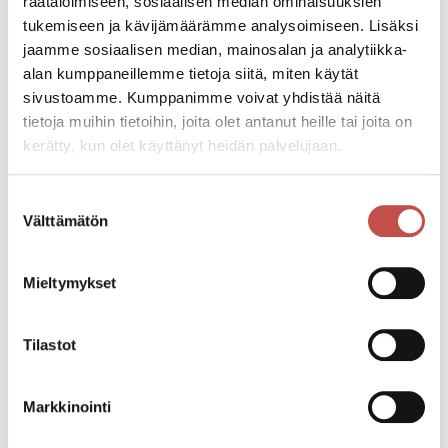
räätälöimiseen, sosiaalisen median ominaisuuksien
Tapahtumaan ei ole pääsymaksua.
tukemiseen ja kävijämäärämme analysoimiseen. Lisäksi
jaamme sosiaalisen median, mainosalan ja analytiikka-
Lampaamon tilapuoti on avoinna keskiviikkoisin ja
alan kumppaneillemme tietoja siitä, miten käytät
lauantaisin klo 12-18. Muina aikoina sopimuksen
sivustoamme. Kumppanimme voivat yhdistää näitä
mukaan. Tervetuloa!
tietoja muihin tietoihin, joita olet antanut heille tai joita on
kerätty, kun olet käyttänyt heidän palvelujaan.
Katso kaikki tapahtumat
Suostumuksen
Välttämätön
valinta
Jaa tapahtuma:
Mieltymykset
Facebook
Tilastot
Twitter
Linkedin
Markkinointi
URL