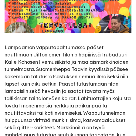
Lampaamon vapputapahtumassa pääset
nauttimaan Uittoniemen tilan pihapiirissä trubaduuri
Kalle Kohosen livemusiikista ja maalaismarkkinoiden
tunnelmasta. Suomenheppa Taavin kyydissä pääsee
kokemaan talutusratsastuksen riemua ilmaiseksi niin
lapset kuin aikuisetkin. Pääset tutustumaan tilan
lampaisiin sekä hevosiin ja saatat tavata myös
tallikissan tai talonväen koirat. Lähituottajien kojuista
löydät monenmoisia herkkuja paikanpäällä
nautittavaksi tai kotiinviemiseksi. Wapputunnelman
huippuunsa virittää munkit, sima, kasvomaalaukset
sekä glitter-koristeet. Markkinoilla on hyvä
mahdollisuus tutustua seutukunnan tarjontaan, kun