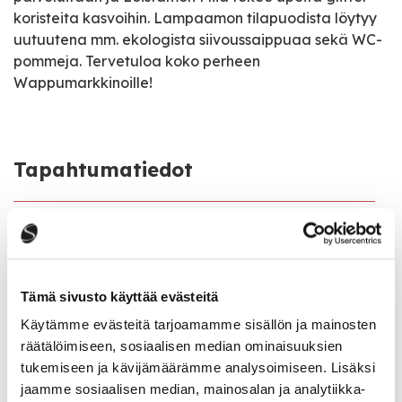
koristeita kasvoihin. Lampaamon tilapuodista löytyy
uutuutena mm. ekologista siivoussaippuaa sekä WC-
pommeja. Tervetuloa koko perheen
Wappumarkkinoille!
Tapahtumatiedot
Tapahtuman järjestäjä
Lampaamo
Tämä sivusto käyttää evästeitä
Tapahtumapaikka
Iisniementie 275, Kekkilä, Saarijärvi
Käytämme evästeitä tarjoamamme sisällön ja mainosten
räätälöimiseen, sosiaalisen median ominaisuuksien
Pääsymaksu
tukemiseen ja kävijämäärämme analysoimiseen. Lisäksi
Tapahtumaan on vapaa pääsy.
jaamme sosiaalisen median, mainosalan ja analytiikka-