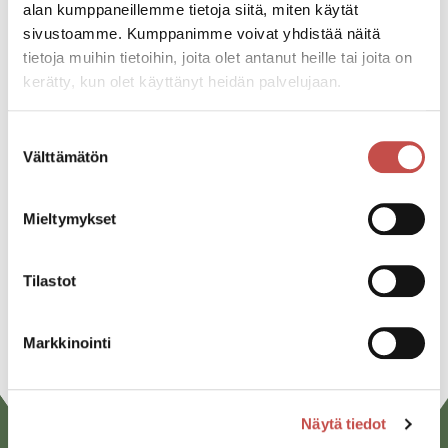
alan kumppaneillemme tietoja siitä, miten käytät
sivustoamme. Kumppanimme voivat yhdistää näitä
Katso kaikki tapahtumat
tietoja muihin tietoihin, joita olet antanut heille tai joita on
kerätty, kun olet käyttänyt heidän palvelujaan.
Suostumuksen
Jaa tapahtuma:
Välttämätön
valinta
Facebook
Mieltymykset
Twitter
Linkedin
Tilastot
URL
Markkinointi
Näytä tiedot