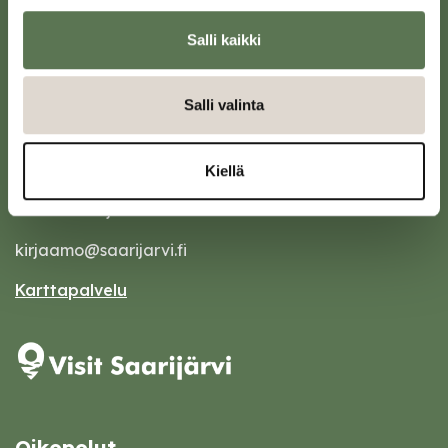
Salli kaikki
Salli valinta
Saarijärven kaupunki
Kiellä
Sivulantie 11, PL 13
43100 Saarijärvi
kirjaamo@saarijarvi.fi
Karttapalvelu
Oikopolut