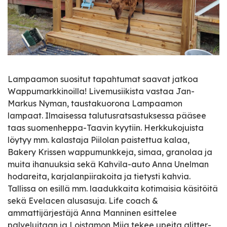
Lampaamon suositut tapahtumat saavat jatkoa
Wappumarkkinoilla! Livemusiikista vastaa Jan-
Markus Nyman, taustakuorona Lampaamon
lampaat. Ilmaisessa talutusratsastuksessa pääsee
taas suomenheppa-Taavin kyytiin. Herkkukojuista
löytyy mm. kalastaja Piilolan paistettua kalaa,
Bakery Krissen wappumunkkeja, simaa, granolaa ja
muita ihanuuksia sekä Kahvila-auto Anna Unelman
hodareita, karjalanpiirakoita ja tietysti kahvia.
Tallissa on esillä mm. laadukkaita kotimaisia käsitöitä
sekä Evelacen alusasuja. Life coach &
ammattijärjestäjä Anna Manninen esittelee
palveluitaan ja Loistamon Miia tekee upeita glitter-