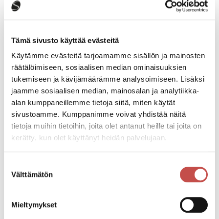
maaseuturahastosta 2023–2027. Osarahoittajana
toimii Keskitien säätiö.
Tämä sivusto käyttää evästeitä
Käytämme evästeitä tarjoamamme sisällön ja mainosten
Tapahtumatiedot
räätälöimiseen, sosiaalisen median ominaisuuksien
tukemiseen ja kävijämäärämme analysoimiseen. Lisäksi
jaamme sosiaalisen median, mainosalan ja analytiikka-
Tapahtuman järjestäjä
alan kumppaneillemme tietoja siitä, miten käytät
Saarijärven kaupunki ja Landen kaiku ry
sivustoamme. Kumppanimme voivat yhdistää näitä
tietoja muihin tietoihin, joita olet antanut heille tai joita on
kerätty, kun olet käyttänyt heidän palvelujaan.
Tapahtumapaikka
Sivulantie 11 (Yritystalo 2 C 1)
Suostumuksen
Välttämätön
Pääsymaksu
valinta
Vapaa pääsy
Mieltymykset