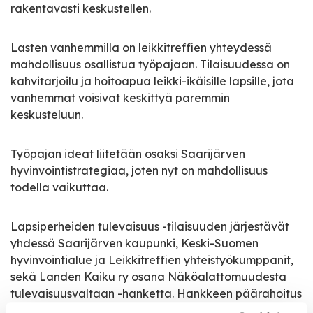
rakentavasti keskustellen.
Lasten vanhemmilla on leikkitreffien yhteydessä
mahdollisuus osallistua työpajaan. Tilaisuudessa on
kahvitarjoilu ja hoitoapua leikki-ikäisille lapsille, jota
vanhemmat voisivat keskittyä paremmin
keskusteluun.
Työpajan ideat liitetään osaksi Saarijärven
hyvinvointistrategiaa, joten nyt on mahdollisuus
todella vaikuttaa.
Lapsiperheiden tulevaisuus -tilaisuuden järjestävät
yhdessä Saarijärven kaupunki, Keski-Suomen
hyvinvointialue ja Leikkitreffien yhteistyökumppanit,
sekä Landen Kaiku ry osana Näköalattomuudesta
tulevaisuusvaltaan -hanketta. Hankkeen päärahoitus
tulee Leader Viisarin / Euroopan