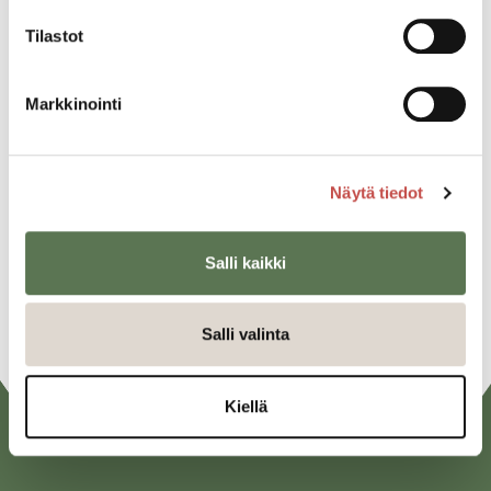
Katso kaikki tapahtumat
Tilastot
Markkinointi
Jaa tapahtuma:
Facebook
Twitter
Näytä tiedot
Linkedin
Salli kaikki
URL
Salli valinta
Kiellä