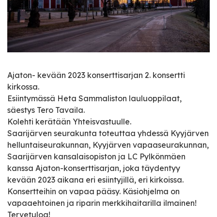
Ajaton- kevään 2023 konserttisarjan 2. konsertti
kirkossa.
Esiintymässä Heta Sammaliston lauluoppilaat,
säestys Tero Tavaila.
Kolehti kerätään Yhteisvastuulle.
Saarijärven seurakunta toteuttaa yhdessä Kyyjärven
helluntaiseurakunnan, Kyyjärven vapaaseurakunnan,
Saarijärven kansalaisopiston ja LC Pylkönmäen
kanssa Ajaton-konserttisarjan, joka täydentyy
kevään 2023 aikana eri esiintyjillä, eri kirkoissa.
Konsertteihin on vapaa pääsy. Käsiohjelma on
vapaaehtoinen ja riparin merkkihaitarilla ilmainen!
Tervetuloa!