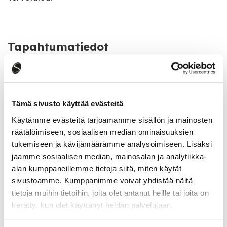
Tapahtumatiedot
Tapahtuman järjestäjä
Saarijärven seurakunta
Tämä sivusto käyttää evästeitä
Käytämme evästeitä tarjoamamme sisällön ja mainosten
Katso kaikki tapahtumat
räätälöimiseen, sosiaalisen median ominaisuuksien
tukemiseen ja kävijämäärämme analysoimiseen. Lisäksi
jaamme sosiaalisen median, mainosalan ja analytiikka-
alan kumppaneillemme tietoja siitä, miten käytät
Jaa tapahtuma:
sivustoamme. Kumppanimme voivat yhdistää näitä
Facebook
tietoja muihin tietoihin, joita olet antanut heille tai joita on
kerätty, kun olet käyttänyt heidän palvelujaan.
Twitter