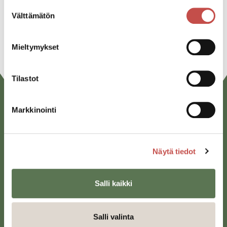
Suostumuksen
Linkedin
Välttämätön
valinta
URL
Mieltymykset
Tilastot
Markkinointi
Näytä tiedot
Saarijärven kaupunki
Salli kaikki
Sivulantie 11, PL 13
43100 Saarijärvi
Salli valinta
kirjaamo@saarijarvi.fi