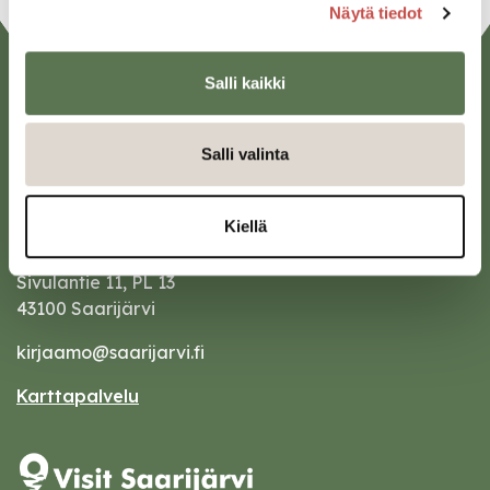
Näytä tiedot
Salli kaikki
Salli valinta
Kiellä
Saarijärven kaupunki
Sivulantie 11, PL 13
43100 Saarijärvi
kirjaamo@saarijarvi.fi
Karttapalvelu