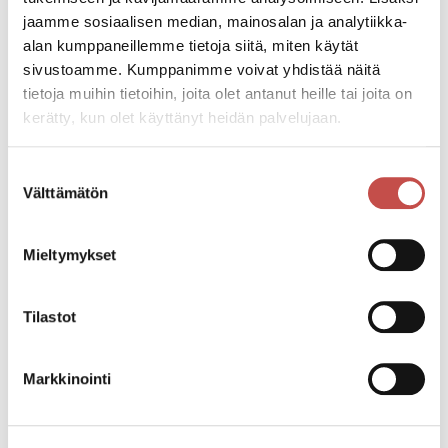
https://www.netticket.fi/laulujen-loimu-konsertti
jaamme sosiaalisen median, mainosalan ja analytiikka-
alan kumppaneillemme tietoja siitä, miten käytät
Konsertin kesto on viitteellinen.
sivustoamme. Kumppanimme voivat yhdistää näitä
tietoja muihin tietoihin, joita olet antanut heille tai joita on
kerätty, kun olet käyttänyt heidän palvelujaan.
Katso kaikki tapahtumat
Suostumuksen
Välttämätön
valinta
Jaa tapahtuma:
Facebook
Mieltymykset
Twitter
Tilastot
Linkedin
URL
Markkinointi