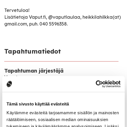
Tervetuloa!
Lisätietoja Vaput.fi, @vaputlaulaa, heikkilahilkka(at)
gmail.com, puh. 040 5596358.
Tapahtumatiedot
Tapahtuman järjestäjä
Vaput ry
Tapahtumapaikka
Paavontie 8, Saarijärvi
Tämä sivusto käyttää evästeitä
Käytämme evästeitä tarjoamamme sisällön ja mainosten
Pääsymaksu
räätälöimiseen, sosiaalisen median ominaisuuksien
Ohjelma 10 € ovelta tai Netticketistä
tukemiseen ja kävijämäärämme analysoimiseen. Lisäksi