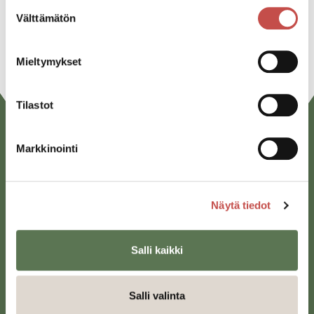
Linkedin
Suostumuksen
Välttämätön
valinta
URL
Mieltymykset
Tilastot
Markkinointi
Näytä tiedot
Saarijärven kaupunki
Salli kaikki
Sivulantie 11, PL 13
43100 Saarijärvi
Salli valinta
kirjaamo@saarijarvi.fi