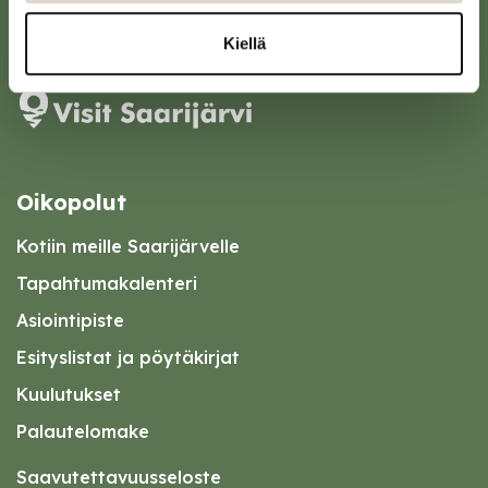
Karttapalvelu
Kiellä
Oikopolut
Kotiin meille Saarijärvelle
Tapahtumakalenteri
Asiointipiste
Esityslistat ja pöytäkirjat
Kuulutukset
Palautelomake
Saavutettavuusseloste