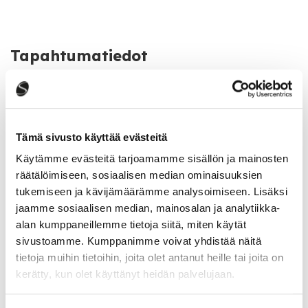
Tapahtumatiedot
Tapahtuman järjestäjä
Saarijärven seurakunta
Tämä sivusto käyttää evästeitä
Käytämme evästeitä tarjoamamme sisällön ja mainosten
Katso kaikki tapahtumat
räätälöimiseen, sosiaalisen median ominaisuuksien
tukemiseen ja kävijämäärämme analysoimiseen. Lisäksi
jaamme sosiaalisen median, mainosalan ja analytiikka-
alan kumppaneillemme tietoja siitä, miten käytät
Jaa tapahtuma:
sivustoamme. Kumppanimme voivat yhdistää näitä
Facebook
tietoja muihin tietoihin, joita olet antanut heille tai joita on
kerätty, kun olet käyttänyt heidän palvelujaan.
Twitter