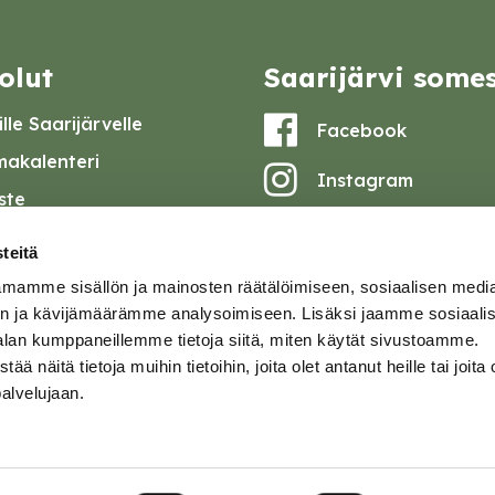
olut
Saarijärvi some
lle Saarijärvelle
Facebook
akalenteri
Instagram
iste
Youtube
at ja pöytäkirjat
teitä
set
mamme sisällön ja mainosten räätälöimiseen, sosiaalisen medi
omake
n ja kävijämäärämme analysoimiseen. Lisäksi jaamme sosiaali
alan kumppaneillemme tietoja siitä, miten käytät sivustoamme.
tavuusseloste
näitä tietoja muihin tietoihin, joita olet antanut heille tai joita 
palvelujaan.
ja