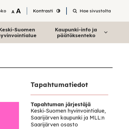
Tekstin suurentaminen
A
oko
Kontrasti
Hae sivustolta
Tekstin pienentäminen
A
Keski-Suomen
Kaupunki-info ja
yvinvointialue
päätöksenteko
Tapahtumatiedot
Tapahtuman järjestäjä
Keski-Suomen hyvinvointialue,
Saarijärven kaupunki ja MLL:n
Saarijärven osasto