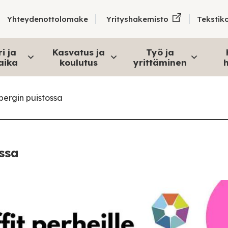
Tekstik
Yhteydenottolomake
Yrityshakemisto
i ja
Kasvatus ja
Työ ja
aika
koulutus
yrittäminen
h
ebergin puistossa
ssa