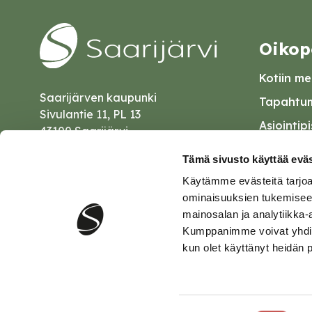
Oikop
Kotiin mei
Saarijärven kaupunki
Tapahtum
Sivulantie 11, PL 13
Asiointip
43100 Saarijärvi
Esityslist
kirjaamo@saarijarvi.fi
Tämä sivusto käyttää eväs
Kuulutuk
Käytämme evästeitä tarjoa
Karttapalvelu
Palautel
ominaisuuksien tukemisee
mainosalan ja analytiikka-
Saavutet
Kumppanimme voivat yhdistää 
kun olet käyttänyt heidän 
Tietosuo