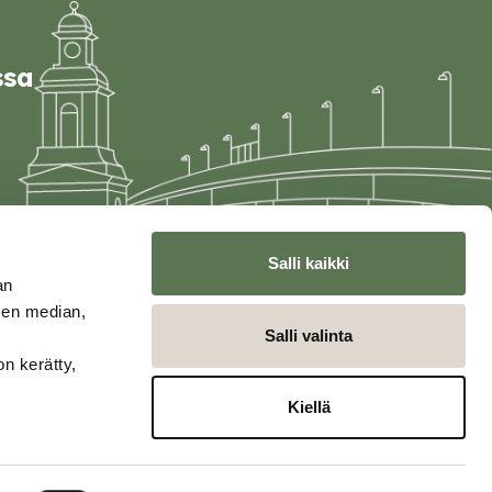
ssa
Salli kaikki
an
sen median,
Salli valinta
on kerätty,
Kiellä