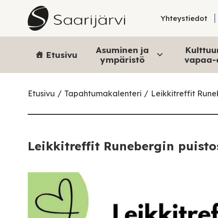
Skip to content
Yhteystiedot
Asuminen ja
Kulttuur
Etusivu
ympäristö
vapaa-
Etusivu
Tapahtumakalenteri
Leikkitreffit Run
Leikkitreffit Runebergin puisto