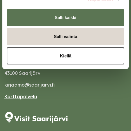
Salli kaikki
Salli valinta
Kiellä
Saarijärven kaupunki
Sivulantie 11, PL 13
43100 Saarijärvi
kirjaamo@saarijarvi.fi
Karttapalvelu