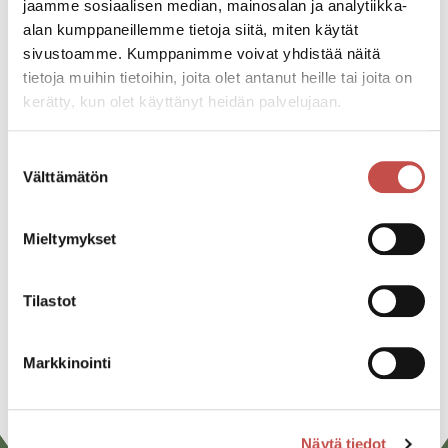
Pääsymaksu
jaamme sosiaalisen median, mainosalan ja analytiikka-
10€
alan kumppaneillemme tietoja siitä, miten käytät
sivustoamme. Kumppanimme voivat yhdistää näitä
tietoja muihin tietoihin, joita olet antanut heille tai joita on
Katso kaikki tapahtumat
kerätty, kun olet käyttänyt heidän palvelujaan.
Suostumuksen
Välttämätön
valinta
Jaa tapahtuma:
Facebook
Mieltymykset
Twitter
Tilastot
Linkedin
URL
Markkinointi
Näytä tiedot