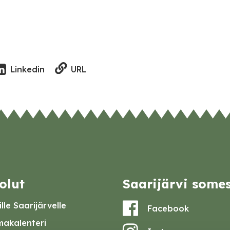
URL
Linkedin
olut
Saarijärvi some
lle Saarijärvelle
Facebook
akalenteri