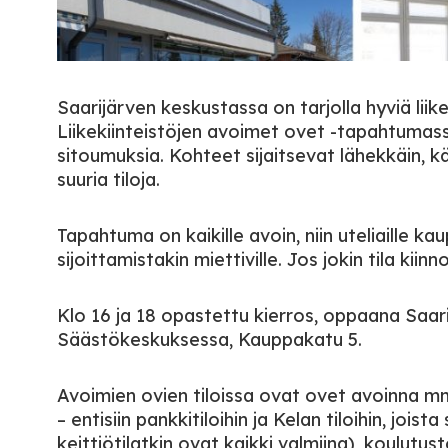
Saarijärven keskustassa on tarjolla hyviä liik
Liikekiinteistöjen avoimet ovet -tapahtumass
sitoumuksia. Kohteet sijaitsevat lähekkäin, 
suuria tiloja.
Tapahtuma on kaikille avoin, niin uteliaille kau
sijoittamistakin miettiville. Jos jokin tila k
Klo 16 ja 18 opastettu kierros, oppaana Saar
Säästökeskuksessa, Kauppakatu 5.
Avoimien ovien tiloissa ovat ovet avoinna m
– entisiin pankkitiloihin ja Kelan tiloihin, joist
keittiötilatkin ovat kaikki valmiina), koulutust