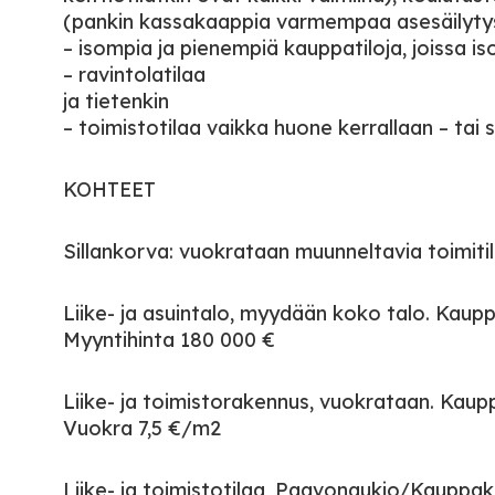
(pankin kassakaappia varmempaa asesäilyty
– isompia ja pienempiä kauppatiloja, joissa i
– ravintolatilaa
ja tietenkin
– toimistotilaa vaikka huone kerrallaan – tai
KOHTEET
Sillankorva: vuokrataan muunneltavia toimiti
Liike- ja asuintalo, myydään koko talo. Kaup
Myyntihinta 180 000 €
Liike- ja toimistorakennus, vuokrataan. Kaup
Vuokra 7,5 €/m2
Liike- ja toimistotilaa, Paavonaukio/Kauppak