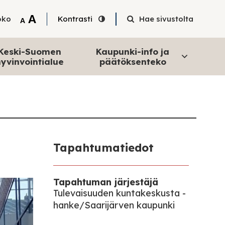
Tekstin suurentaminen
A
oko
Kontrasti
Hae sivustolta
Tekstin pienentäminen
A
Keski-Suomen
Kaupunki-info ja
yvinvointialue
päätöksenteko
Tapahtumatiedot
Tapahtuman järjestäjä
Tulevaisuuden kuntakeskusta -
hanke/Saarijärven kaupunki