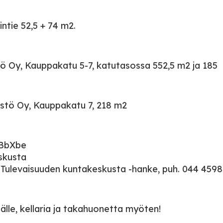
ntie 52,5 + 74 m2.
istö Oy, Kauppakatu 5-7, katutasossa 552,5 m2 ja 185
nteistö Oy, Kauppakatu 7, 218 m2
2BbXbe
eskusta
/Tulevaisuuden kuntakeskusta -hanke, puh. 044 4598
älle, kellaria ja takahuonetta myöten!