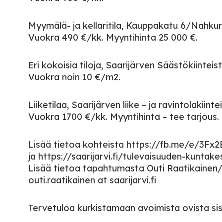
Myymälä- ja kellaritila, Kauppakatu 6/Nahkuri
Vuokra 490 €/kk. Myyntihinta 25 000 €.
Eri kokoisia tiloja, Saarijärven Säästökiinte
Vuokra noin 10 €/m2.
Liiketilaa, Saarijärven liike – ja ravintolakii
Vuokra 1700 €/kk. Myyntihinta – tee tarjous.
Lisää tietoa kohteista https://fb.me/e/3Fx
ja https://saarijarvi.fi/tulevaisuuden-kuntak
Lisää tietoa tapahtumasta Outi Raatikainen
outi.raatikainen at saarijarvi.fi
Tervetuloa kurkistamaan avoimista ovista sis