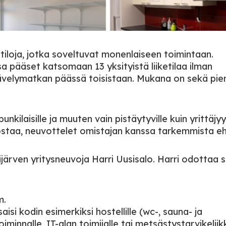
etiloja, jotka soveltuvat monenlaiseen toimintaan.
a pääset katsomaan 13 yksityistä liiketilaa ilman
kävelymatkan päässä toisistaan. Mukana on sekä pie
punkilaisille ja muuten vain pistäytyville kuin yrittäjyy
iinnostaa, neuvottelet omistajan kanssa tarkemmista e
ijärven yritysneuvoja Harri Uusisalo. Harri odottaa 
m.
a saisi kodin esimerkiksi hostellille (wc-, sauna- ja
oiminnalle, IT-alan toimijalle tai metsästystarvikeliik