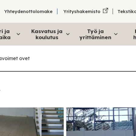
Tekstik
Yhteydenottolomake
Yrityshakemisto
i ja
Kasvatus ja
Työ ja
aika
koulutus
yrittäminen
h
 avoimet ovet
t