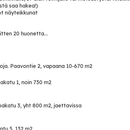
stä saa hakea!)
sot näyteikkunat
 sitten 20 huonetta…
loja. Paavontie 2, vapaana 10-670 m2
pakatu 1, noin 730 m2
pakatu 3, yht 800 m2, jaettavissa
atu 5, 132 m2