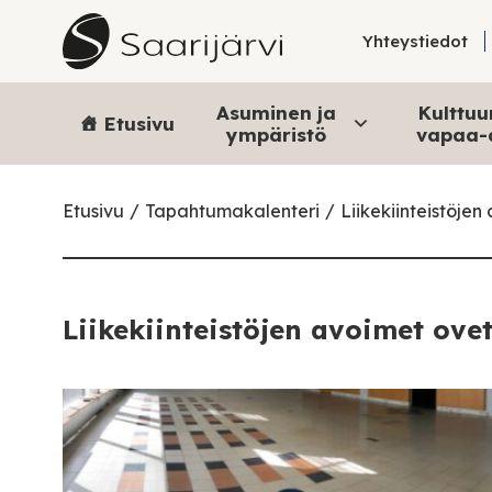
Skip to content
Yhteystiedot
Asuminen ja
Kulttuur
Etusivu
ympäristö
vapaa-
Etusivu
Tapahtumakalenteri
Liikekiinteistöjen
Liikekiinteistöjen avoimet ove