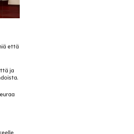
niä että
ttä ja
hdoista.
seuraa
keelle