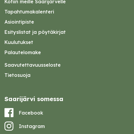
Kotiin meille Saarijärvelle
Tapahtumakalenteri
Asiointipiste
Esityslistat ja pöytäkirjat
Kuulutukset
Palautelomake
Saavutettavuusseloste
Tietosuoja
Saarijärvi somessa
Facebook
Instagram