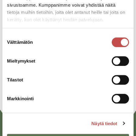
sivustoamme. Kumppanimme voivat yhdistää näitä
Katso kaikki tapahtumat
tietoja muihin tietoihin, joita olet antanut heille tai joita on
kerätty, kun olet käyttänyt heidän palvelujaan.
Jaa tapahtuma:
Suostumuksen
Välttämätön
valinta
Facebook
Twitter
Mieltymykset
Linkedin
Tilastot
URL
Markkinointi
Näytä tiedot