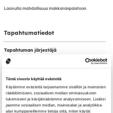
Laavulla mahdollisuus makkaranpaistoon.
Tapahtumatiedot
Tapahtuman järjestäjä
Suojärven Rihla ry, lohijaos
Tapahtumapaikka
Viitasaarentie 1732, Saarijärvi
Tämä sivusto käyttää evästeitä
Käytämme evästeitä tarjoamamme sisällön ja mainosten
Pääsymaksu
räätälöimiseen, sosiaalisen median ominaisuuksien
Kilpailun osallistumismaksu 20,00 €/hlö.
tukemiseen ja kävijämäärämme analysoimiseen. Lisäksi
Ulkoilupäivään ei pääsymaksua.
jaamme sosiaalisen median, mainosalan ja analytiikka-
alan kumppaneillemme tietoja siitä, miten käytät