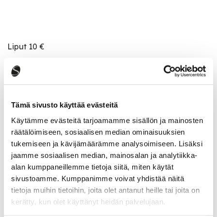
Liput 10 €
Tapahtumatiedot
Tämä sivusto käyttää evästeitä
Käytämme evästeitä tarjoamamme sisällön ja mainosten
räätälöimiseen, sosiaalisen median ominaisuuksien
Katso kaikki tapahtumat
tukemiseen ja kävijämäärämme analysoimiseen. Lisäksi
jaamme sosiaalisen median, mainosalan ja analytiikka-
alan kumppaneillemme tietoja siitä, miten käytät
Jaa tapahtuma:
sivustoamme. Kumppanimme voivat yhdistää näitä
tietoja muihin tietoihin, joita olet antanut heille tai joita on
Facebook
kerätty, kun olet käyttänyt heidän palvelujaan.
Twitter