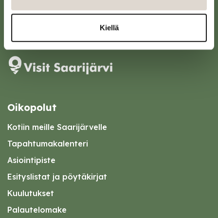
kirjaamo@saarijarvi.fi
Kiellä
Karttapalvelu
Oikopolut
Kotiin meille Saarijärvelle
Tapahtumakalenteri
Asiointipiste
Esityslistat ja pöytäkirjat
Kuulutukset
Palautelomake