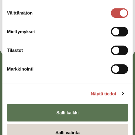
Suostumuksen
Linkedin
Välttämätön
valinta
URL
Mieltymykset
Tilastot
Markkinointi
Näytä tiedot
Salli kaikki
Saarijärven kaupunki
Sivulantie 11, PL 13
43100 Saarijärvi
Salli valinta