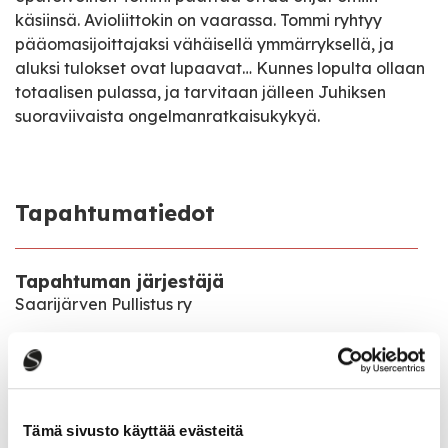
käsiinsä. Avioliittokin on vaarassa. Tommi ryhtyy
pääomasijoittajaksi vähäisellä ymmärryksellä, ja
aluksi tulokset ovat lupaavat… Kunnes lopulta ollaan
totaalisen pulassa, ja tarvitaan jälleen Juhiksen
suoraviivaista ongelmanratkaisukykyä.
Tapahtumatiedot
Tapahtuman järjestäjä
Saarijärven Pullistus ry
Tapahtumapaikka
Sivulantie 11
Tämä sivusto käyttää evästeitä
Pääsymaksu