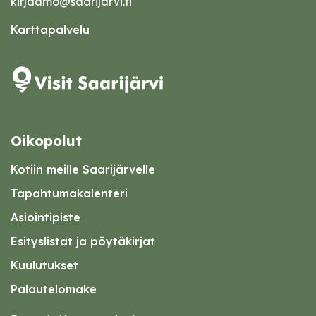
kirjaamo@saarijarvi.fi
Karttapalvelu
Oikopolut
Kotiin meille Saarijärvelle
Tapahtumakalenteri
Asiointipiste
Esityslistat ja pöytäkirjat
Kuulutukset
Palautelomake