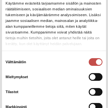
10€
Käytämme evästeitä tarjoamamme sisällön ja mainosten
räätälöimiseen, sosiaalisen median ominaisuuksien
tukemiseen ja kävijämäärämme analysoimiseen. Lisäksi
La 24.02.2024 klo 16:00
jaamme sosiaalisen median, mainosalan ja analytiikka-
Ma 26.02.2024 klo 19:00
alan kumppaneillemme tietoja siitä, miten käytät
Ti 27.02.2024 klo 19:00
sivustoamme. Kumppanimme voivat yhdistää näitä
Pe 1.3.2024 klo 19:00
tietoja muihin tietoihin, joita olet antanut heille tai joita on
Su 3.3.2024 klo 17:00
kerätty, kun olet käyttänyt heidän palvelujaan.
To 7.3.2024 klo 19:00
Suostumuksen
Katso kaikki tapahtumat
Välttämätön
valinta
Mieltymykset
Jaa tapahtuma:
Tilastot
Facebook
Twitter
Markkinointi