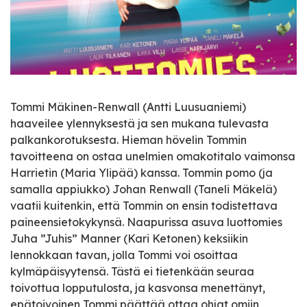
Tommi Mäkinen-Renwall (Antti Luusuaniemi)
haaveilee ylennyksestä ja sen mukana tulevasta
palkankorotuksesta. Hieman hövelin Tommin
tavoitteena on ostaa unelmien omakotitalo vaimonsa
Harrietin (Maria Ylipää) kanssa. Tommin pomo (ja
samalla appiukko) Johan Renwall (Taneli Mäkelä)
vaatii kuitenkin, että Tommin on ensin todistettava
paineensietokykynsä. Naapurissa asuva luottomies
Juha ”Juhis” Manner (Kari Ketonen) keksiikin
lennokkaan tavan, jolla Tommi voi osoittaa
kylmäpäisyytensä. Tästä ei tietenkään seuraa
toivottua lopputulosta, ja kasvonsa menettänyt,
epätoivoinen Tommi päättää ottaa ohjat omiin