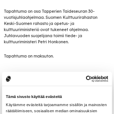
Tapahtuma on osa Tapperien Taideseuran 30-
vuotisjuhlaohjelmaa. Suomen Kulttuurirahaston
Keski-Suomen rahasto ja opetus- ja
kulttuuriministeriö ovat tukeneet ohjelmaa.
Juhlavuoden suojelijana toimii tiede- ja
kulttuuriministeri Petri Honkonen.
Tapahtuma on maksuton.
Tapahtumatiedot
Tämä sivusto käyttää evästeitä
Tapahtuman järjestäjä
Tapperien Taideseura ry, Esa Sironen, Markku
Käytämme evästeitä tarjoamamme sisällön ja mainosten
Koskenlahti ja Tapper-ryhmä
räätälöimiseen, sosiaalisen median ominaisuuksien