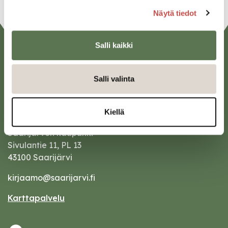
Näytä tiedot
Salli kaikki
Salli valinta
Kiellä
Saarijärven kaupunki
Sivulantie 11, PL 13
43100 Saarijärvi
kirjaamo@saarijarvi.fi
Karttapalvelu