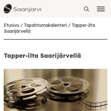
Skip to content
Etusivu
Tapahtumakalenteri
Tapper-ilta
Saarijärvellä
Tapper-ilta Saarijärvellä