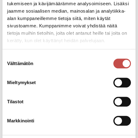
tukemiseen ja kävijämäärämme analysoimiseen. Lisäksi
Tapahtumapaikka
jaamme sosiaalisen median, mainosalan ja analytiikka-
Saarijärven kaupungintalo
alan kumppaneillemme tietoja siitä, miten käytät
Sivulantie 11, 43101 Saarijärvi
sivustoamme. Kumppanimme voivat yhdistää näitä
tietoja muihin tietoihin, joita olet antanut heille tai joita on
kerätty, kun olet käyttänyt heidän palvelujaan.
Katso kaikki tapahtumat
Suostumuksen
Välttämätön
valinta
Jaa tapahtuma:
Mieltymykset
Facebook
Twitter
Tilastot
Linkedin
Markkinointi
URL