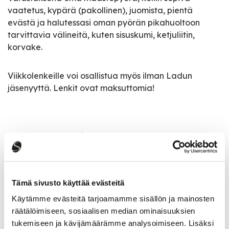
vaatetus, kypärä (pakollinen), juomista, pientä
evästä ja halutessasi oman pyörän pikahuoltoon
tarvittavia välineitä, kuten sisuskumi, ketjuliitin,
korvake.
Viikkolenkeille voi osallistua myös ilman Ladun
jäsenyyttä. Lenkit ovat maksuttomia!
Tapahtumatiedot
Tapahtuman järjestäjä
Tämä sivusto käyttää evästeitä
Saarijärven Latu ry
Käytämme evästeitä tarjoamamme sisällön ja mainosten
räätälöimiseen, sosiaalisen median ominaisuuksien
Viikottainen lenkki on kestoltaan 1,5 – 2 tuntia.
tukemiseen ja kävijämäärämme analysoimiseen. Lisäksi
Ajankohta on maanantaisin klo 18 ellei toisin mainita.