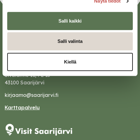
Näytä tiedot
Salli kaikki
Salli valinta
Kiellä
Saarijärven kaupunki
Sivulantie 11, PL 13
43100 Saarijärvi
kirjaamo@saarijarvi.fi
Karttapalvelu