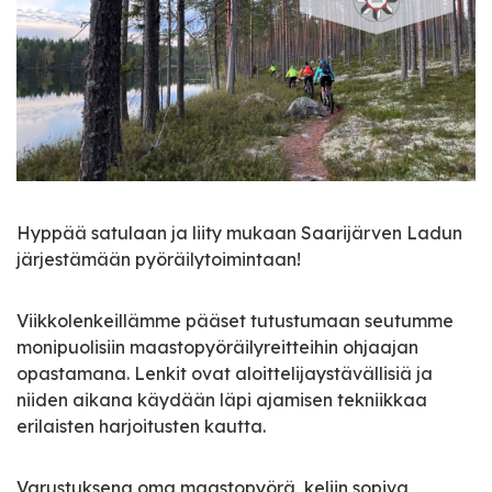
Hyppää satulaan ja liity mukaan Saarijärven Ladun
järjestämään pyöräilytoimintaan!
Viikkolenkeillämme pääset tutustumaan seutumme
monipuolisiin maastopyöräilyreitteihin ohjaajan
opastamana. Lenkit ovat aloittelijaystävällisiä ja
niiden aikana käydään läpi ajamisen tekniikkaa
erilaisten harjoitusten kautta.
Varustuksena oma maastopyörä, keliin sopiva