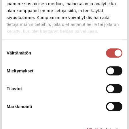
jaamme sosiaalisen median, mainosalan ja analytiikka-
Kausi alkaa toukokuussa ja jatkuu syksylle kelien
alan kumppaneillemme tietoja siitä, miten käytät
mukaan.
sivustoamme. Kumppanimme voivat yhdistää näitä
tietoja muihin tietoihin, joita olet antanut heille tai joita on
kerätty, kun olet käyttänyt heidän palvelujaan.
Katso kaikki tapahtumat
Suostumuksen
Välttämätön
valinta
Jaa tapahtuma:
Facebook
Mieltymykset
Twitter
Tilastot
Linkedin
URL
Markkinointi