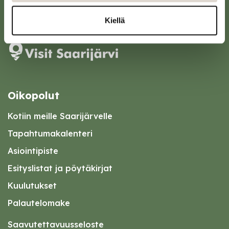
Karttapalvelu
Kiellä
Oikopolut
Kotiin meille Saarijärvelle
Tapahtumakalenteri
Asiointipiste
Esityslistat ja pöytäkirjat
Kuulutukset
Palautelomake
Saavutettavuusseloste