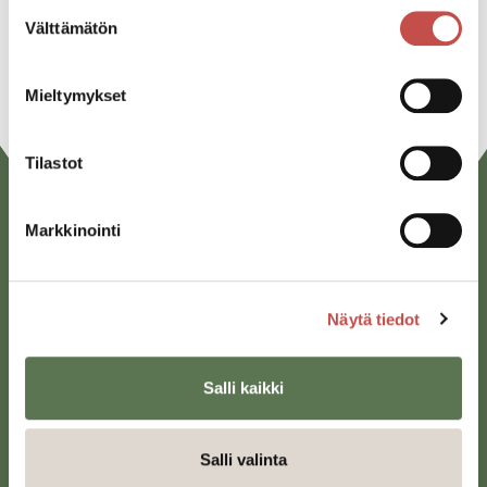
Linkedin
Suostumuksen
Välttämätön
valinta
URL
Mieltymykset
Tilastot
Markkinointi
Näytä tiedot
Saarijärven kaupunki
Salli kaikki
Sivulantie 11, PL 13
43100 Saarijärvi
Salli valinta
kirjaamo@saarijarvi.fi