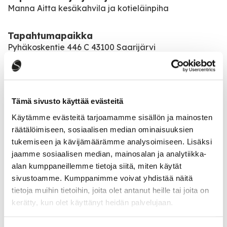
Manna Aitta kesäkahvila ja kotieläinpiha
Tapahtumapaikka
Pyhäkoskentie 446 C 43100 Saarijärvi
Avoinnna heinäkuun loppuun to-la klo 12-17.
Elokuussa la 12-17.
Tämä sivusto käyttää evästeitä
Käytämme evästeitä tarjoamamme sisällön ja mainosten
Katso kaikki tapahtumat
räätälöimiseen, sosiaalisen median ominaisuuksien
tukemiseen ja kävijämäärämme analysoimiseen. Lisäksi
jaamme sosiaalisen median, mainosalan ja analytiikka-
alan kumppaneillemme tietoja siitä, miten käytät
Jaa tapahtuma:
sivustoamme. Kumppanimme voivat yhdistää näitä
Facebook
tietoja muihin tietoihin, joita olet antanut heille tai joita on
kerätty, kun olet käyttänyt heidän palvelujaan.
Twitter