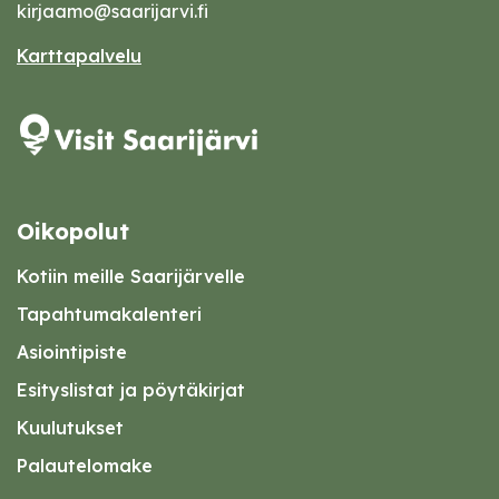
kirjaamo@saarijarvi.fi
Karttapalvelu
Oikopolut
Kotiin meille Saarijärvelle
Tapahtumakalenteri
Asiointipiste
Esityslistat ja pöytäkirjat
Kuulutukset
Palautelomake