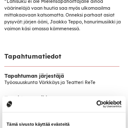
”Lähisuku ei ole Mielensäpahoittajalle ainoa
väärineläjä vaan huutia saa myös ulkomaailma
mittakaavaan katsomatta. Onneksi parhaat asiat
pysyvät: järjen ääni, Jaakko Teppo, hanurimusiikki ja
vaimon käsi omassa kämmenessä.
Tapahtumatiedot
Tapahtuman järjestäjä
Työosuuskunta Värkkäys ja Teatteri ReTe
Tapahtumapaikka
Karhumäentie 11b, 43100 Saarijärvi
Pääsymaksu
Tämä sivusto käyttää evästeitä
Aikuiset 22 €