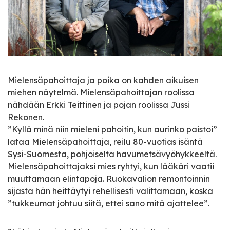
Mielensäpahoittaja ja poika on kahden aikuisen
miehen näytelmä. Mielensäpahoittajan roolissa
nähdään Erkki Teittinen ja pojan roolissa Jussi
Rekonen.
”Kyllä minä niin mieleni pahoitin, kun aurinko paistoi”
lataa Mielensäpahoittaja, reilu 80-vuotias isäntä
Sysi-Suomesta, pohjoiselta havumetsävyöhykkeeltä.
Mielensäpahoittajaksi mies ryhtyi, kun lääkäri vaatii
muuttamaan elintapoja. Ruokavalion remontoinnin
sijasta hän heittäytyi rehellisesti valittamaan, koska
”tukkeumat johtuu siitä, ettei sano mitä ajattelee”.