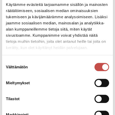
Eläkeläiset 20 €
Käytämme evästeitä tarjoamamme sisällön ja mainosten
Työttömät 18 €
räätälöimiseen, sosiaalisen median ominaisuuksien
Koululaiset ja opiskelijat 16 €
tukemiseen ja kävijämäärämme analysoimiseen. Lisäksi
jaamme sosiaalisen median, mainosalan ja analytiikka-
alan kumppaneillemme tietoja siitä, miten käytät
Esitys kestää 2 tuntia ja sisältää väliajan. Lipunmyynti
sivustoamme. Kumppanimme voivat yhdistää näitä
aukeaa tuntia ennen esitystä.
tietoja muihin tietoihin, joita olet antanut heille tai joita on
Juhlapalvelu Karhumäen ravintola avoinna 2 tuntia
kerätty, kun olet käyttänyt heidän palvelujaan.
ennen esitystä.
Suostumuksen
Välttämätön
Katso kaikki tapahtumat
valinta
Mieltymykset
Jaa tapahtuma:
Tilastot
Facebook
Twitter
Markkinointi