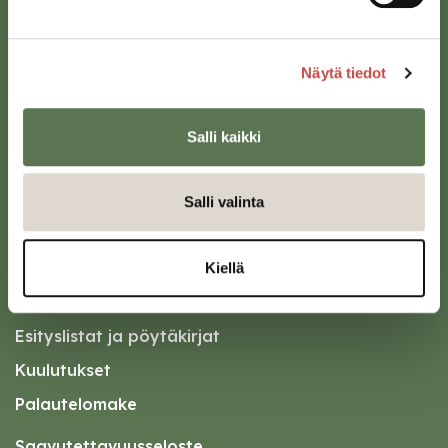
Karttapalvelu
Näytä tiedot
Salli kaikki
Oikopolut
Salli valinta
Kotiin meille Saarijärvelle
Tapahtumakalenteri
Kiellä
Asiointipiste
Esityslistat ja pöytäkirjat
Kuulutukset
Palautelomake
Saavutettavuusseloste