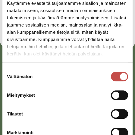
Linkedin
Käytämme evästeitä tarjoamamme sisällön ja mainosten
räätälöimiseen, sosiaalisen median ominaisuuksien
URL
tukemiseen ja kävijämäärämme analysoimiseen. Lisäksi
jaamme sosiaalisen median, mainosalan ja analytiikka-
alan kumppaneillemme tietoja siitä, miten käytät
sivustoamme. Kumppanimme voivat yhdistää näitä
tietoja muihin tietoihin, joita olet antanut heille tai joita on
kerätty, kun olet käyttänyt heidän palvelujaan.
Suostumuksen
Välttämätön
valinta
Mieltymykset
Saarijärven kaupunki
Tilastot
Sivulantie 11, PL 13
43100 Saarijärvi
Markkinointi
kirjaamo@saarijarvi.fi