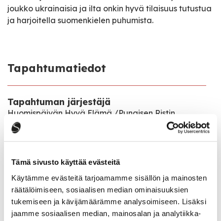
joukko ukrainaisia ja ilta onkin hyvä tilaisuus tutustua
ja harjoitella suomenkielen puhumista.
Tapahtumatiedot
Tapahtuman järjestäjä
Huomispäivän Hyvä Elämä /Punaisen Ristin
Saarijärven osasto
Tapahtumapaikka
Kauppakatu 8, toinen kerros. Sisäänkäynti pihan
Tämä sivusto käyttää evästeitä
puolelta.
Käytämme evästeitä tarjoamamme sisällön ja mainosten
räätälöimiseen, sosiaalisen median ominaisuuksien
Pääsymaksu
tukemiseen ja kävijämäärämme analysoimiseen. Lisäksi
Ilmainen
jaamme sosiaalisen median, mainosalan ja analytiikka-