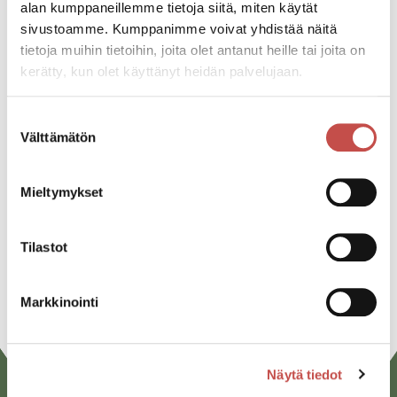
alan kumppaneillemme tietoja siitä, miten käytät
sivustoamme. Kumppanimme voivat yhdistää näitä
Katso kaikki tapahtumat
tietoja muihin tietoihin, joita olet antanut heille tai joita on
kerätty, kun olet käyttänyt heidän palvelujaan.
Suostumuksen
Jaa tapahtuma:
Välttämätön
valinta
Facebook
Mieltymykset
Twitter
Linkedin
Tilastot
URL
Markkinointi
Näytä tiedot