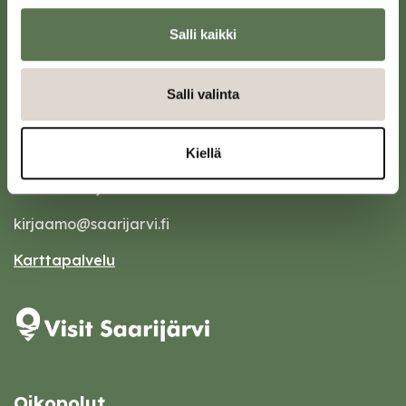
Salli kaikki
Salli valinta
Saarijärven kaupunki
Kiellä
Sivulantie 11, PL 13
43100 Saarijärvi
kirjaamo@saarijarvi.fi
Karttapalvelu
Oikopolut