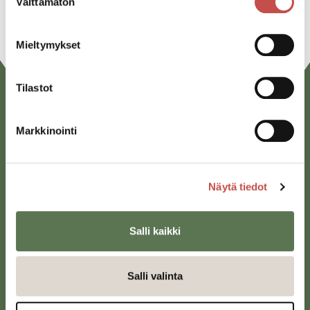
Välttämätön
valinta
Mieltymykset
Tilastot
Markkinointi
Näytä tiedot
Saarijärven kaupunki
Sivulantie 11, PL 13
Salli kaikki
43100 Saarijärvi
kirjaamo@saarijarvi.fi
Salli valinta
Karttapalvelu