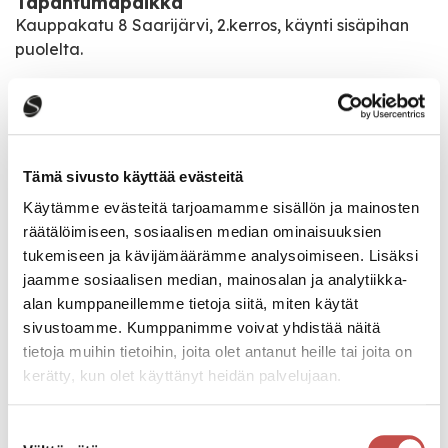
Tapahtumapaikka
Kauppakatu 8 Saarijärvi, 2.kerros, käynti sisäpihan
puolelta.
Pääsymaksu
maksuton tilaisuus
Tämä sivusto käyttää evästeitä
Katso kaikki tapahtumat
Käytämme evästeitä tarjoamamme sisällön ja mainosten
räätälöimiseen, sosiaalisen median ominaisuuksien
tukemiseen ja kävijämäärämme analysoimiseen. Lisäksi
jaamme sosiaalisen median, mainosalan ja analytiikka-
Jaa tapahtuma:
alan kumppaneillemme tietoja siitä, miten käytät
Facebook
sivustoamme. Kumppanimme voivat yhdistää näitä
tietoja muihin tietoihin, joita olet antanut heille tai joita on
Twitter
kerätty, kun olet käyttänyt heidän palvelujaan.
Linkedin
Suostumuksen
URL