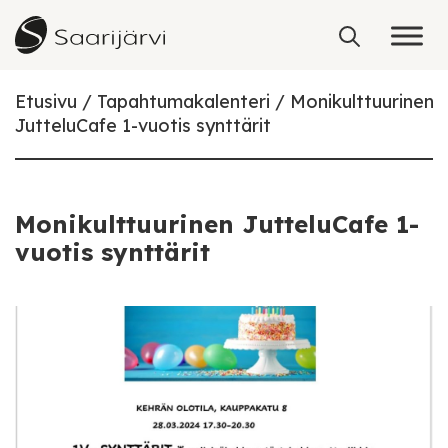
Skip to content
Etusivu
Tapahtumakalenteri
Monikulttuurinen
JutteluCafe 1-vuotis synttärit
Monikulttuurinen JutteluCafe 1-
vuotis synttärit