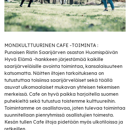
MONIKULTTUURINEN CAFE -TOIMINTA :
Punaisen Ristin Saarijärven osaston Huomispäivän
Hyvä Elämä -hankkeen järjestämää kaikille
saarijärveläisille avointa toimintaa, kansalaisuuteen
katsomatta. Näitten iltojen tarkoituksena on
tutustuttaa toisiinsa saarijärveläiset sekä täällä
asuvat ulkomaalaiset mukavan yhteisen tekemisen
merkeissä. Cafe on hyvä paikka harjoitella suomen
puhekieltä sekä tutustua toistemme kulttuureihin.
Toimintamme on osallistavaa, joten tulevaa toimintaa
suunnitellaan pienryhmissä osallistujien toimesta.
Kesän tullen Cafe iltoja pidetään myös ulkotiloissa ja
retkeillen.