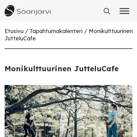
Skip to content
Etusivu
Tapahtumakalenteri
Monikulttuurinen
JutteluCafe
Monikulttuurinen JutteluCafe