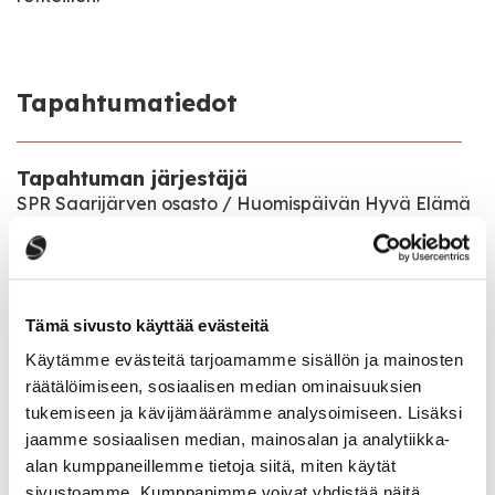
Tapahtumatiedot
Tapahtuman järjestäjä
SPR Saarijärven osasto / Huomispäivän Hyvä Elämä
-hanke
Tapahtumapaikka
Runebergin Puisto, Mittarinpolku 1
Tämä sivusto käyttää evästeitä
Käytämme evästeitä tarjoamamme sisällön ja mainosten
Pääsymaksu
räätälöimiseen, sosiaalisen median ominaisuuksien
Maksuton tapahtuma
tukemiseen ja kävijämäärämme analysoimiseen. Lisäksi
jaamme sosiaalisen median, mainosalan ja analytiikka-
alan kumppaneillemme tietoja siitä, miten käytät
Katso kaikki tapahtumat
sivustoamme. Kumppanimme voivat yhdistää näitä