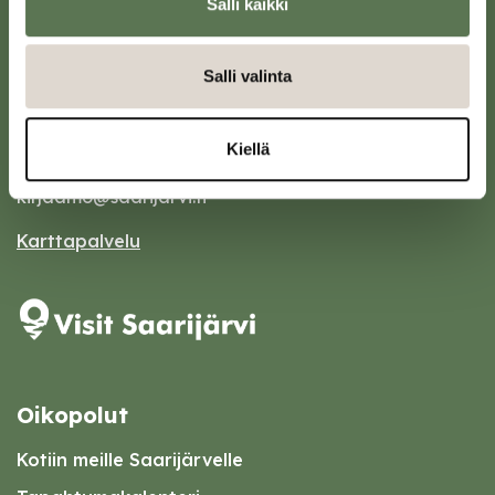
Salli kaikki
Salli valinta
Saarijärven kaupunki
Sivulantie 11, PL 13
Kiellä
43100 Saarijärvi
kirjaamo@saarijarvi.fi
Karttapalvelu
Oikopolut
Kotiin meille Saarijärvelle