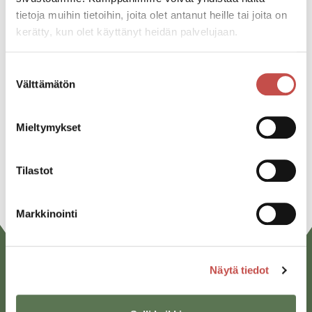
tietoja muihin tietoihin, joita olet antanut heille tai joita on
kerätty, kun olet käyttänyt heidän palvelujaan.
Jaa tapahtuma:
Suostumuksen
Facebook
Välttämätön
valinta
Twitter
Mieltymykset
Linkedin
URL
Tilastot
Markkinointi
Näytä tiedot