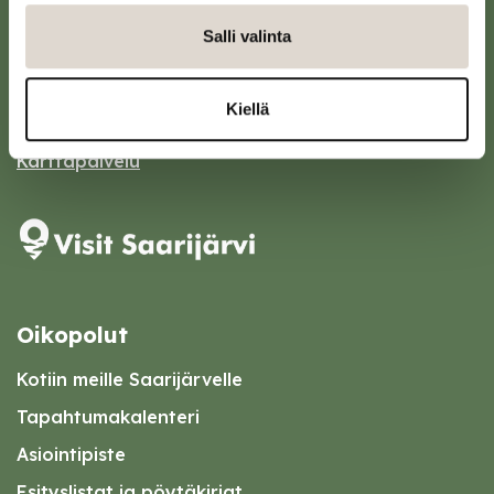
Saarijärven kaupunki
Salli valinta
Sivulantie 11, PL 13
43100 Saarijärvi
Kiellä
kirjaamo@saarijarvi.fi
Karttapalvelu
Oikopolut
Kotiin meille Saarijärvelle
Tapahtumakalenteri
Asiointipiste
Esityslistat ja pöytäkirjat