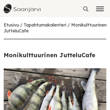
Skip to content
Etusivu
Tapahtumakalenteri
Monikulttuurinen
JutteluCafe
Monikulttuurinen JutteluCafe