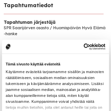
Tapahtumatiedot
Tapahtuman järjestäjä
SPR Saarijärven osasto / Huomispäivän Hyvä Elämä
-hanke
Tapahtumapaikka
Kauppakatu 8, 2.krs, käynti sisäpihan puolelta.
Tämä sivusto käyttää evästeitä
Pääsymaksu
ilmainen
Käytämme evästeitä tarjoamamme sisällön ja mainosten
räätälöimiseen, sosiaalisen median ominaisuuksien
tukemiseen ja kävijämäärämme analysoimiseen. Lisäksi
Katso kaikki tapahtumat
jaamme sosiaalisen median, mainosalan ja analytiikka-
alan kumppaneillemme tietoja siitä, miten käytät
sivustoamme. Kumppanimme voivat yhdistää näitä
tietoja muihin tietoihin, joita olet antanut heille tai joita on