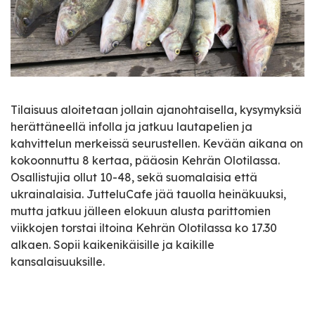
Tilaisuus aloitetaan jollain ajanohtaisella, kysymyksiä
herättäneellä infolla ja jatkuu lautapelien ja
kahvittelun merkeissä seurustellen. Kevään aikana on
kokoonnuttu 8 kertaa, pääosin Kehrän Olotilassa.
Osallistujia ollut 10-48, sekä suomalaisia että
ukrainalaisia. JutteluCafe jää tauolla heinäkuuksi,
mutta jatkuu jälleen elokuun alusta parittomien
viikkojen torstai iltoina Kehrän Olotilassa ko 17.30
alkaen. Sopii kaikenikäisille ja kaikille
kansalaisuuksille.