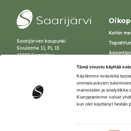
Oikop
Kotiin mei
Saarijärven kaupunki
Tapahtum
Sivulantie 11, PL 13
Asiointip
43100 Saarijärvi
Esityslist
kirjaamo@saarijarvi.fi
Tämä sivusto käyttää eväs
Kuulutuk
Käytämme evästeitä tarjoa
Karttapalvelu
Palautel
ominaisuuksien tukemisee
mainosalan ja analytiikka-
Saavutet
Kumppanimme voivat yhdistää 
kun olet käyttänyt heidän 
Tietosuo