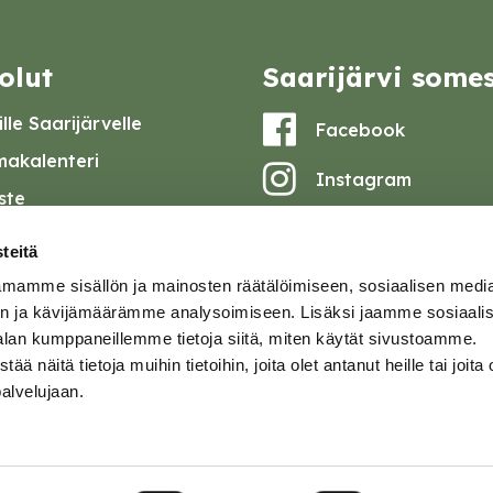
olut
Saarijärvi some
lle Saarijärvelle
Facebook
akalenteri
Instagram
iste
Youtube
at ja pöytäkirjat
teitä
set
mamme sisällön ja mainosten räätälöimiseen, sosiaalisen medi
omake
n ja kävijämäärämme analysoimiseen. Lisäksi jaamme sosiaali
alan kumppaneillemme tietoja siitä, miten käytät sivustoamme.
tavuusseloste
näitä tietoja muihin tietoihin, joita olet antanut heille tai joita 
palvelujaan.
ja