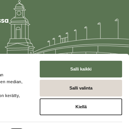
ssa
Salli kaikki
an
sen median,
Salli valinta
on kerätty,
Kiellä