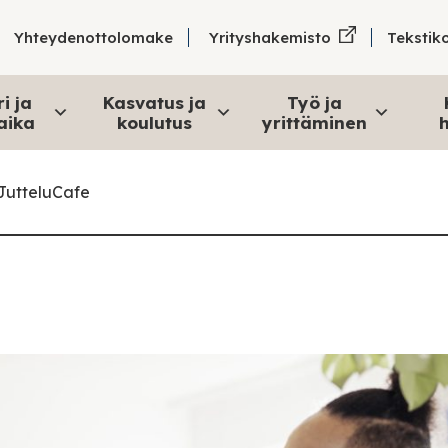
Tekstik
Yhteydenottolomake
Yrityshakemisto
i ja
Kasvatus ja
Työ ja
aika
koulutus
yrittäminen
h
 JutteluCafe