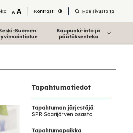
Tekstin suurentaminen
A
oko
Kontrasti
Hae sivustolta
Tekstin pienentäminen
A
Keski-Suomen
Kaupunki-info ja
yvinvointialue
päätöksenteko
Tapahtumatiedot
Tapahtuman järjestäjä
SPR Saarijärven osasto
Tapahtumapaikka