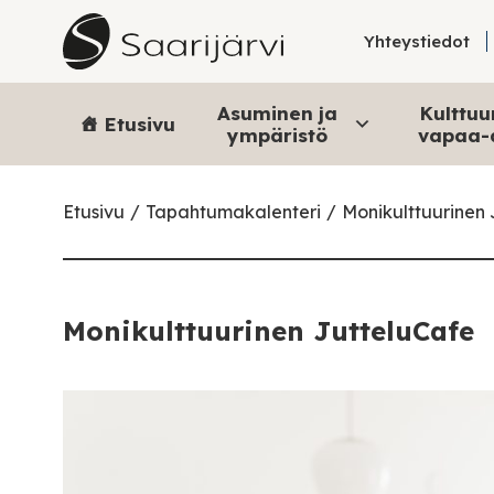
Skip to content
Yhteystiedot
Asuminen ja
Kulttuur
Etusivu
ympäristö
vapaa-
Etusivu
Tapahtumakalenteri
Monikulttuurinen
Monikulttuurinen JutteluCafe