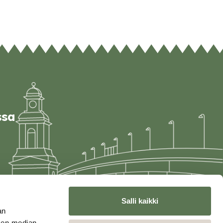
ssa
Salli kaikki
an
sen median,