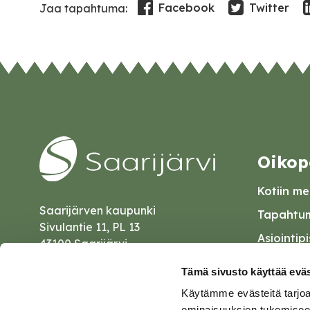
Facebook
Twitter
Jaa tapahtuma:
Oikop
Kotiin mei
Saarijärven kaupunki
Tapahtum
Sivulantie 11, PL 13
Asiointip
43100 Saarijärvi
Esityslist
kirjaamo@saarijarvi.fi
Tämä sivusto käyttää eväs
Kuulutuk
Käytämme evästeitä tarjoa
Karttapalvelu
Palautel
ominaisuuksien tukemisee