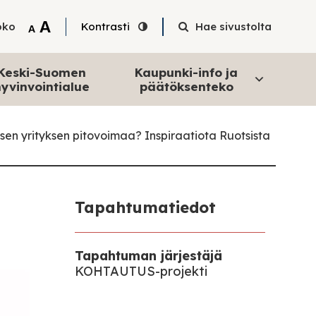
Tekstin suurentaminen
A
oko
Kontrasti
Hae sivustolta
Tekstin pienentäminen
A
Keski-Suomen
Kaupunki-info ja
yvinvointialue
päätöksenteko
sen yrityksen pitovoimaa? Inspiraatiota Ruotsista
Tapahtumatiedot
Tapahtuman järjestäjä
KOHTAUTUS-projekti