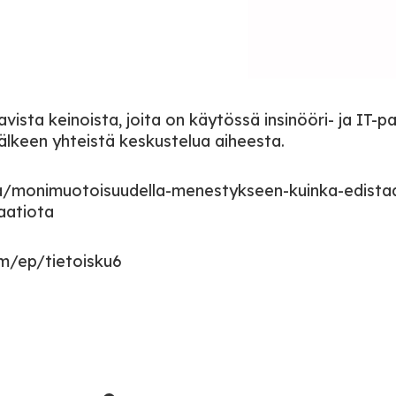
vista keinoista, joita on käytössä insinööri- ja IT-pa
älkeen yhteistä keskustelua aiheesta.
ma/monimuotoisuudella-menestykseen-kuinka-edista
aatiota
om/ep/tietoisku6