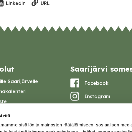
URL
Linkedin
olut
Saarijärvi some
lle Saarijärvelle
Facebook
akalenteri
Instagram
iste
Youtube
at ja pöytäkirjat
teitä
set
mamme sisällön ja mainosten räätälöimiseen, sosiaalisen medi
omake
n ja kävijämäärämme analysoimiseen. Lisäksi jaamme sosiaali