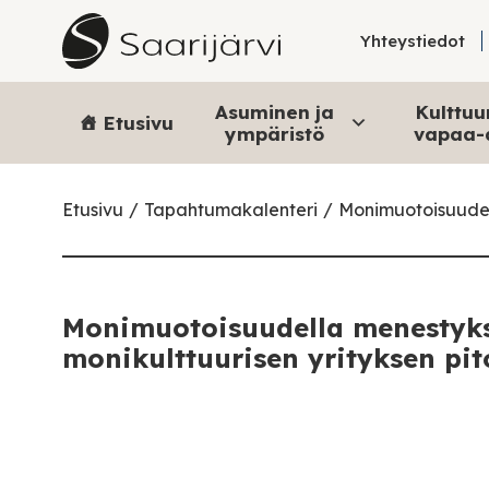
Skip to content
Yhteystiedot
Asuminen ja
Kulttuur
Etusivu
ympäristö
vapaa-
Etusivu
Tapahtumakalenteri
Monimuotoisuudell
Monimuotoisuudella menestykse
monikulttuurisen yrityksen pi