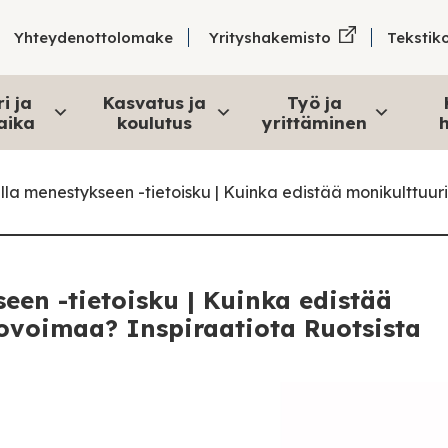
Tekstik
Yhteydenottolomake
Yrityshakemisto
i ja
Kasvatus ja
Työ ja
aika
koulutus
yrittäminen
h
a menestykseen -tietoisku | Kuinka edistää monikulttuuri
en -tietoisku | Kuinka edistää
tovoimaa? Inspiraatiota Ruotsista