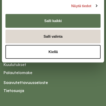
Näytä tiedot
Salli kaikki
Oikopolut
Kotiin meille Saarijärvelle
Salli valinta
Tapahtumakalenteri
Asiointipiste
Kiellä
Esityslistat ja pöytäkirjat
Kuulutukset
Palautelomake
Saavutettavuusseloste
Tietosuoja