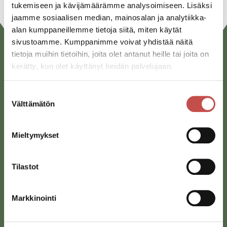
tukemiseen ja kävijämäärämme analysoimiseen. Lisäksi
jaamme sosiaalisen median, mainosalan ja analytiikka-
alan kumppaneillemme tietoja siitä, miten käytät
sivustoamme. Kumppanimme voivat yhdistää näitä
tietoja muihin tietoihin, joita olet antanut heille tai joita on
kerätty, kun olet käyttänyt heidän palvelujaan.
Suostumuksen
Välttämätön
valinta
Saarijärven kaupunki
Mieltymykset
Sivulantie 11, PL 13
43100 Saarijärvi
Tilastot
kirjaamo@saarijarvi.fi
Karttapalvelu
Markkinointi