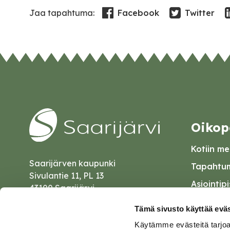
Facebook
Twitter
Jaa tapahtuma:
Oikop
Kotiin mei
Saarijärven kaupunki
Tapahtum
Sivulantie 11, PL 13
Asiointip
43100 Saarijärvi
Esityslist
kirjaamo@saarijarvi.fi
Tämä sivusto käyttää eväs
Kuulutuk
Käytämme evästeitä tarjoa
Karttapalvelu