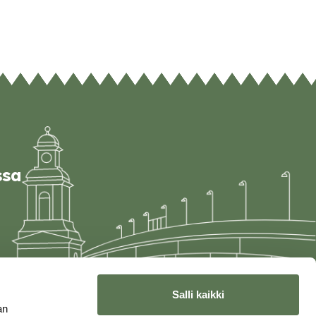
ssa
Salli kaikki
an