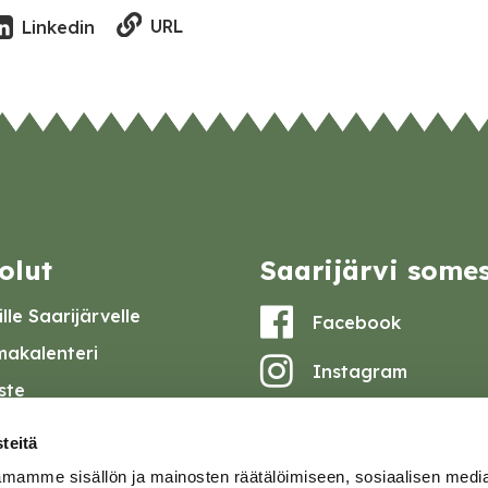
URL
Linkedin
olut
Saarijärvi some
lle Saarijärvelle
Facebook
akalenteri
Instagram
iste
Youtube
at ja pöytäkirjat
teitä
set
mamme sisällön ja mainosten räätälöimiseen, sosiaalisen medi