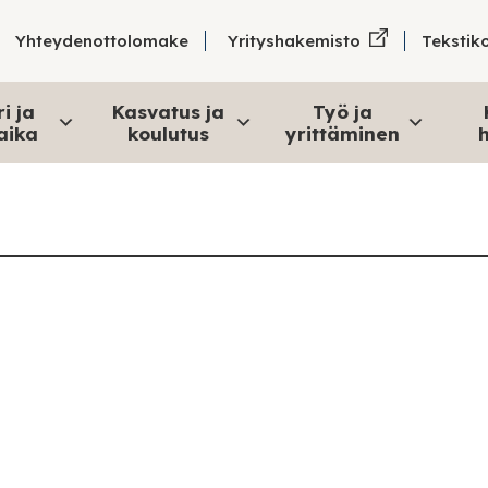
Tekstik
Yhteydenottolomake
Yrityshakemisto
i ja
Kasvatus ja
Työ ja
aika
koulutus
yrittäminen
h