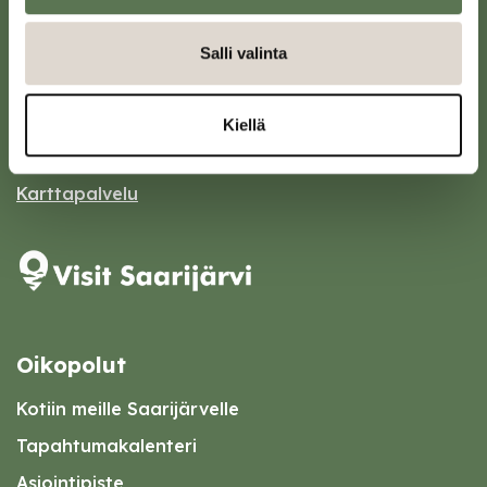
Saarijärven kaupunki
Salli valinta
Sivulantie 11, PL 13
43100 Saarijärvi
Kiellä
kirjaamo@saarijarvi.fi
Karttapalvelu
Oikopolut
Kotiin meille Saarijärvelle
Tapahtumakalenteri
Asiointipiste