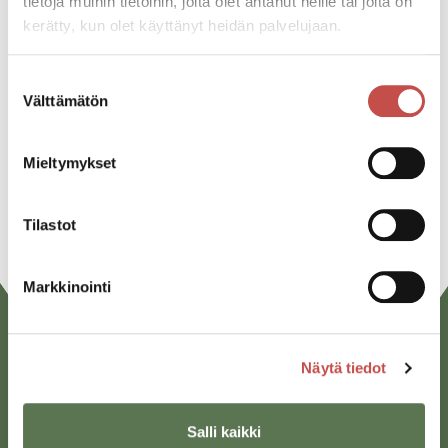
tietoja muihin tietoihin, joita olet antanut heille tai joita on
kerätty, kun olet käyttänyt heidän palvelujaan.
Jaa tapahtuma:
Facebook
Suostumuksen
Välttämätön
valinta
Twitter
Linkedin
Mieltymykset
URL
Tilastot
Markkinointi
Näytä tiedot
Salli kaikki