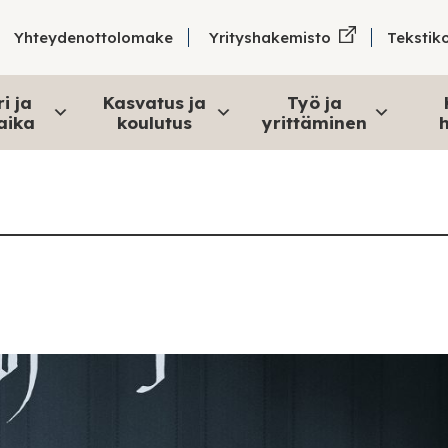
Tekstik
Yhteydenottolomake
Yrityshakemisto
i ja
Kasvatus ja
Työ ja
aika
koulutus
yrittäminen
h