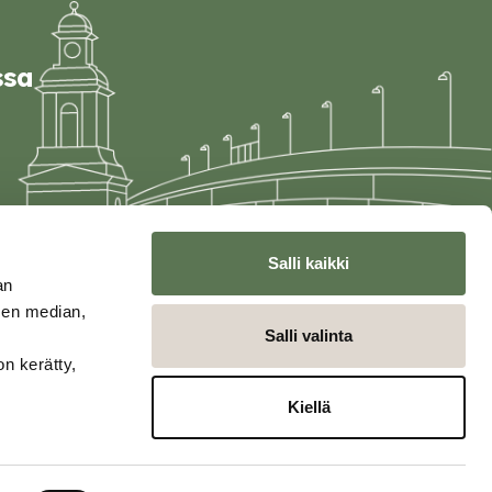
ssa
Salli kaikki
an
sen median,
Salli valinta
on kerätty,
Kiellä