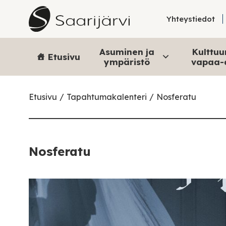
Skip to content
Yhteystiedot
Asuminen ja
Kulttuur
Etusivu
ympäristö
vapaa-
Etusivu
Tapahtumakalenteri
Nosferatu
Nosferatu