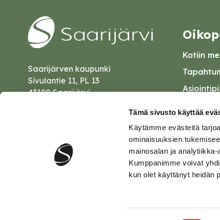
Oikop
Kotiin mei
Saarijärven kaupunki
Tapahtum
Sivulantie 11, PL 13
Asiointip
43100 Saarijärvi
Esityslist
kirjaamo@saarijarvi.fi
Tämä sivusto käyttää eväs
Kuulutuk
Käytämme evästeitä tarjoa
Karttapalvelu
Palautel
ominaisuuksien tukemisee
mainosalan ja analytiikka-
Saavutet
Kumppanimme voivat yhdistää 
kun olet käyttänyt heidän 
Tietosuo