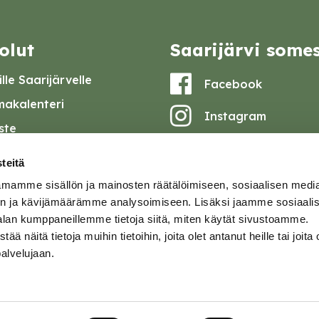
olut
Saarijärvi some
lle Saarijärvelle
Facebook
akalenteri
Instagram
iste
Youtube
at ja pöytäkirjat
teitä
set
mamme sisällön ja mainosten räätälöimiseen, sosiaalisen medi
omake
n ja kävijämäärämme analysoimiseen. Lisäksi jaamme sosiaali
alan kumppaneillemme tietoja siitä, miten käytät sivustoamme.
tavuusseloste
näitä tietoja muihin tietoihin, joita olet antanut heille tai joita 
palvelujaan.
ja