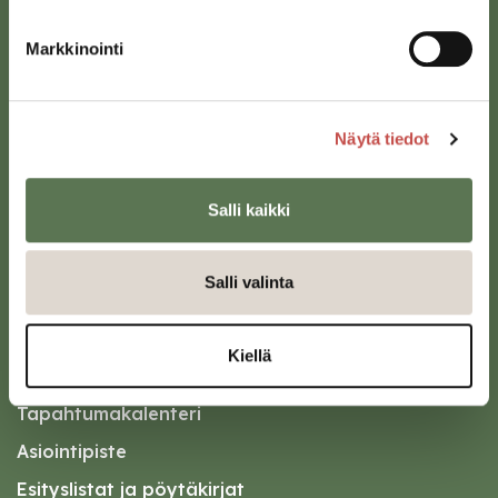
Saarijärven kaupunki
Sivulantie 11, PL 13
Markkinointi
43100 Saarijärvi
kirjaamo@saarijarvi.fi
Näytä tiedot
Karttapalvelu
Salli kaikki
Salli valinta
Oikopolut
Kiellä
Kotiin meille Saarijärvelle
Tapahtumakalenteri
Asiointipiste
Esityslistat ja pöytäkirjat