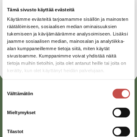
Tämä sivusto käyttää evästeitä
Facebook
Käytämme evästeitä tarjoamamme sisällön ja mainosten
Twitter
räätälöimiseen, sosiaalisen median ominaisuuksien
tukemiseen ja kävijämäärämme analysoimiseen. Lisäksi
Linkedin
jaamme sosiaalisen median, mainosalan ja analytiikka-
URL
alan kumppaneillemme tietoja siitä, miten käytät
sivustoamme. Kumppanimme voivat yhdistää näitä
tietoja muihin tietoihin, joita olet antanut heille tai joita on
kerätty, kun olet käyttänyt heidän palvelujaan.
Suostumuksen
Välttämätön
valinta
Mieltymykset
Tilastot