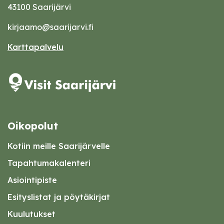
43100 Saarijärvi
kirjaamo@saarijarvi.fi
Karttapalvelu
Oikopolut
Kotiin meille Saarijärvelle
Tapahtumakalenteri
Asiointipiste
Esityslistat ja pöytäkirjat
Kuulutukset