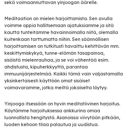
sekä voimaannuttavan yinjoogan äärelle.
Meditaation on mielen harjoittamista. Sen avulla
voimme oppia hallitsemaan ajatuksiamme ja sitä
kautta tunteitamme havainnoimalla niitä, olemalla
kuitenkaan tarttumatta niihin. Sen säännöllisen
harjoittamisen on tutkitusti havaittu kehittävän mm.
keskittymiskykyä, tunne-elämän tasapainoa,
sisäistä mielenrauhaa, ja se voi vähentää esim.
ahdistusta, kipuherkkyyttä, parantaa
immuunijärjestelmää. Kaikki tämä vain valjastamalla
yksinkertaisesti käyttöön omat sisäiset
voimavaramme, jotka meiltä jokaiselta löytyy.
Yinjooga itsessään on hyvin meditatiivinen harjoitus.
Käytämme harjoituksessa ankkurina omaa
luonnollista hengitystä. Asanoissa viivytään pitkään,
luoden kehoon tilaa palautua ja uudistua.