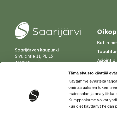
Oikop
Kotiin mei
Saarijärven kaupunki
Tapahtum
Sivulantie 11, PL 13
Asiointip
43100 Saarijärvi
Esityslist
kirjaamo@saarijarvi.fi
Tämä sivusto käyttää eväs
Kuulutuk
Käytämme evästeitä tarjoa
Karttapalvelu
Palautel
ominaisuuksien tukemisee
mainosalan ja analytiikka-
Saavutet
Kumppanimme voivat yhdistää 
kun olet käyttänyt heidän 
Tietosuo