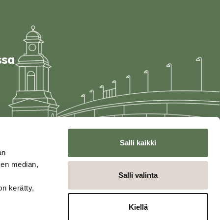
ssa
Salli kaikki
an
sen median,
Salli valinta
on kerätty,
Kiellä