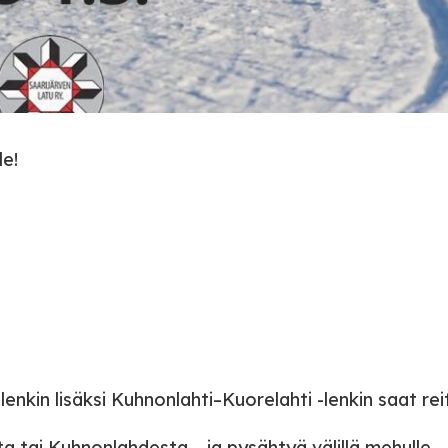
le!
kin lisäksi Kuhnonlahti–Kuorelahti -lenkin saat reit
a tai Kuhnonlahdesta – ja pysähtyä välillä mehulle