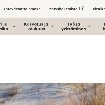
Tekstik
Yhteydenottolomake
Yrityshakemisto
i ja
Kasvatus ja
Työ ja
aika
koulutus
yrittäminen
h