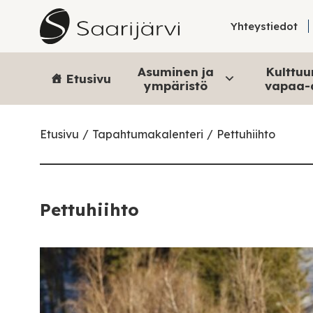
Skip to content
Yhteystiedot
Asuminen ja
Kulttuur
Etusivu
ympäristö
vapaa-
Etusivu
Tapahtumakalenteri
Pettuhiihto
Pettuhiihto