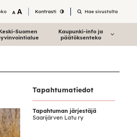
Tekstin suurentaminen
A
oko
Kontrasti
Hae sivustolta
Tekstin pienentäminen
A
Keski-Suomen
Kaupunki-info ja
yvinvointialue
päätöksenteko
Tapahtumatiedot
Tapahtuman järjestäjä
Saarijärven Latu ry