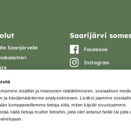
olut
Saarijärvi some
lle Saarijärvelle
Facebook
akalenteri
Instagram
iste
Youtube
at ja pöytäkirjat
teitä
set
mamme sisällön ja mainosten räätälöimiseen, sosiaalisen medi
omake
n ja kävijämäärämme analysoimiseen. Lisäksi jaamme sosiaali
alan kumppaneillemme tietoja siitä, miten käytät sivustoamme.
tavuusseloste
näitä tietoja muihin tietoihin, joita olet antanut heille tai joita 
palvelujaan.
ja