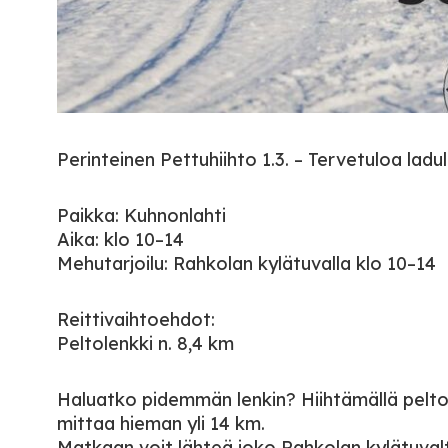
Perinteinen Pettuhiihto 1.3. – Tervetuloa ladul
Paikka: Kuhnonlahti
Aika: klo 10–14
Mehutarjoilu: Rahkolan kylätuvalla klo 10–14
Reittivaihtoehdot:
Peltolenkki n. 8,4 km
Haluatko pidemmän lenkin? Hiihtämällä peltolen
mittaa hieman yli 14 km.
Matkaan voit lähteä joko Rahkolan kylätuvalt