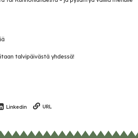
iä
titaan talvipäivästä yhdessä!
URL
Linkedin